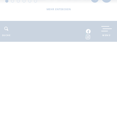
MEHR ENTDECKEN
UNTERKUNFT BUCHEN
SUCHE
MENÜ
INTERAKTIVE KARTE
INFOMATERIAL
Auszeit in der
brandenburgischen
Seenplatte
Finde deinen Freiraum für die