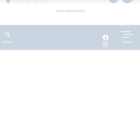
MEHR ENTDECKEN
UNTERKUNFT BUCHEN
SUCHE
MENÜ
INTERAKTIVE KARTE
INFOMATERIAL
Auszeit in der
brandenburgischen
Seenplatte
Finde deinen Freiraum für die