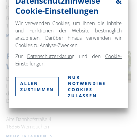
Datenschutzhinweise &
Personen. Mit Nutzung der Schlafcouch
im Wohnbereich kann sogar …
Cookie-Einstellungen
Büttenstraße 5
Wir verwenden Cookies, um Ihnen die Inhalte
16321 Bernau bei Berlin
und Funktionen der Website bestmöglich
MEHR ERFAHREN
anzubieten. Darüber hinaus verwenden wir
Cookies zu Analyse-Zwecken.
Ferienapartment
Zur
Datenschutzerklärung
und den
Cookie-
Einstellungen
.
Werneuchen
NUR
Das modern ausgestattete und mit viel
ALLEN
NOTWENDIGE
Licht durchflutete Apartment für bis zu
ZUSTIMMEN
COOKIES
drei Personen befindet sich im
ZULASSEN
Dachgeschoss eines Einfamilienhauses.
…
Alte Bahnhofstraße 4
16356 Werneuchen
MEHR ERFAHREN