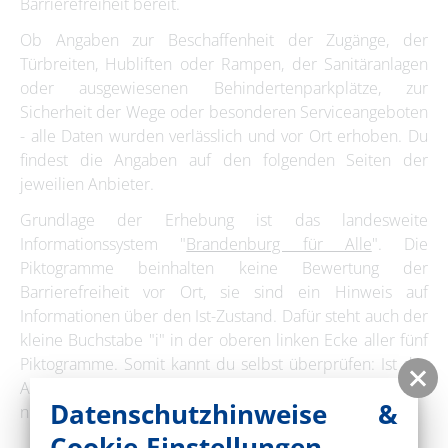
Barrierefreiheit bereit.
Ob Angaben zur Beschaffenheit der Zugänge, der
Türbreiten, Hubliften oder Rampen, der Sanitäranlagen
oder ausgewiesenen Behindertenparkplätze, zur
Sicherheit der Wege oder besonderen Serviceangeboten
- alle Daten wurden verlässlich und vor Ort erhoben. Du
findest die Angaben auf den folgenden Seiten der
jeweilien Anbieter.
Grundlage der Erhebung ist das landesweite
Informationssystem "
Brandenburg für Alle
". Die
Piktogramme beinhalten keine Bewertung der
Barrierefreiheit vor Ort, sie sind ein Hinweis auf
Informationen über den Ist-Zustand. Dafür steht auch der
kleine Buchstabe "i" in der oberen linken Ecke aller fünf
Piktogramme. Somit kannt du selbst überprüfen: Ist das
Angebot für mich persönlich barrierefrei nutzbar oder
Datenschutzhinweise &
nicht?
Cookie-Einstellungen