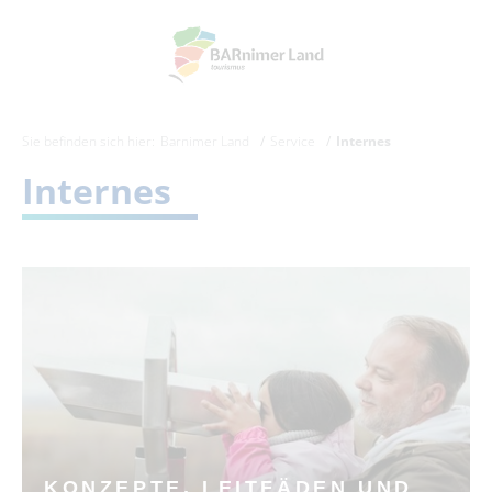
Sie befinden sich hier:
Barnimer Land
Service
Internes
Internes
KONZEPTE, LEITFÄDEN UND