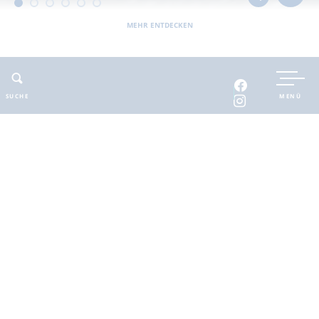
MEHR ENTDECKEN
UNTERKUNFT BUCHEN
SUCHE
MENÜ
INTERAKTIVE KARTE
INFOMATERIAL
Auszeit in der
brandenburgischen
Seenplatte
Finde deinen Freiraum für die