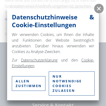
Wenn eine alte Dorfkirche schon längst nicht mehr von
Grabstätten eines Friedhofs umgeben ist, sprechen
29
30
31
Wiese und Bäume um sie …
Datenschutzhinweise &
MEHR ERFAHREN
Erweiterte Suche
Cookie-Einstellungen
Dies ist ein Service der
TMB Tourismus-Marketing Brandenburg
GmbH
.
Zeitraum
Wir verwenden Cookies, um Ihnen die Inhalte
von
und Funktionen der Website bestmöglich
anzubieten. Darüber hinaus verwenden wir
Cookies zu Analyse-Zwecken.
bis
Brandenburgische Seenplatte GmbH –
Zur
Datenschutzerklärung
und den
Cookie-
Einstellungen
.
Gesellschaft für Tourismus und
Markenmanagement
Kategorie
NUR
alle Kategorien
Fischbänkenstr. 8
ALLEN
NOTWENDIGE
ZUSTIMMEN
COOKIES
16816 Neuruppin
ZULASSEN
Suchbegriff
Service & Kontakt