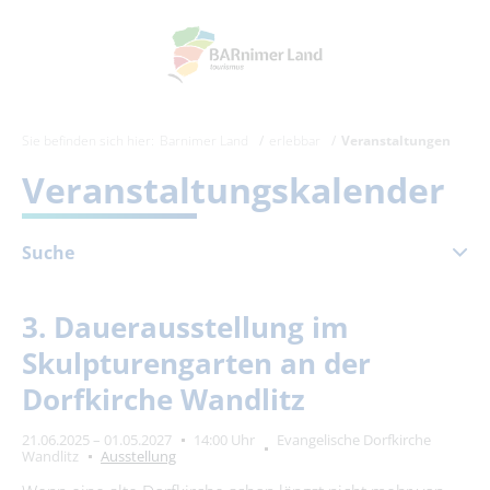
Sie befinden sich hier:
Barnimer Land
erlebbar
Veranstaltungen
Veranstaltungskalender
Suche
März 2027
3. Dauerausstellung im
Mo
Di
Mi
Do
Fr
Sa
So
Skulpturengarten an der
1
2
3
4
5
6
7
Dorfkirche Wandlitz
8
9
10
11
12
13
14
21.06.2025 – 01.05.2027
14:00 Uhr
Evangelische Dorfkirche
15
16
17
18
19
20
21
Wandlitz
Ausstellung
22
23
24
25
26
27
28