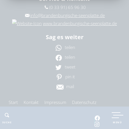
(0 33 91) 65 96 30
Ort
bitte wählen
info@brandenburgische-seenplatte.de
www.brandenburgische-seenplatte.de
Sag es weiter
ZURÜCKSETZEN
SUCHEN
teilen
teilen
tweet
pin it
mail
Start
Kontakt
Impressum
Datenschutz
Barrierefreiheit
Cookie-Einstellungen
SUCHE
MENÜ
nach oben
drucken