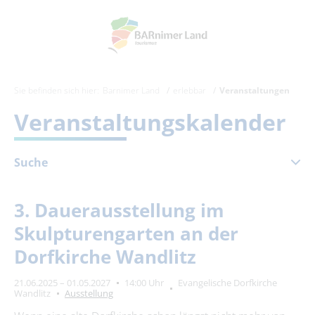
Sie befinden sich hier:
Barnimer Land
erlebbar
Veranstaltungen
Veranstaltungskalender
Suche
März 2027
3. Dauerausstellung im
Mo
Di
Mi
Do
Fr
Sa
So
Skulpturengarten an der
1
2
3
4
5
6
7
Dorfkirche Wandlitz
8
9
10
11
12
13
14
21.06.2025 – 01.05.2027
14:00 Uhr
Evangelische Dorfkirche
15
16
17
18
19
20
21
Wandlitz
Ausstellung
22
23
24
25
26
27
28