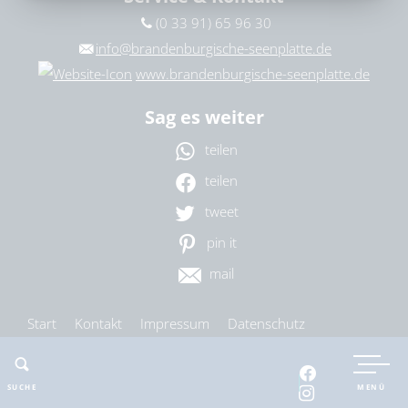
(0 33 91) 65 96 30
Ort
bitte wählen
info@brandenburgische-seenplatte.de
www.brandenburgische-seenplatte.de
Sag es weiter
ZURÜCKSETZEN
SUCHEN
teilen
teilen
tweet
pin it
mail
Start
Kontakt
Impressum
Datenschutz
Barrierefreiheit
Cookie-Einstellungen
SUCHE
MENÜ
nach oben
drucken