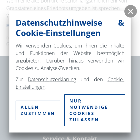
Wenn eine alte Dorfkirche schon längst nicht mehr von
Grabstätten eines Friedhofs umgeben ist, sprechen
29
30
31
Wiese und Bäume um sie …
Datenschutzhinweise &
MEHR ERFAHREN
Erweiterte Suche
Cookie-Einstellungen
Dies ist ein Service der
TMB Tourismus-Marketing Brandenburg
GmbH
.
Zeitraum
Wir verwenden Cookies, um Ihnen die Inhalte
von
und Funktionen der Website bestmöglich
anzubieten. Darüber hinaus verwenden wir
Cookies zu Analyse-Zwecken.
bis
Brandenburgische Seenplatte GmbH –
Zur
Datenschutzerklärung
und den
Cookie-
Einstellungen
.
Gesellschaft für Tourismus und
Markenmanagement
Kategorie
NUR
alle Kategorien
Fischbänkenstr. 8
ALLEN
NOTWENDIGE
ZUSTIMMEN
COOKIES
16816 Neuruppin
ZULASSEN
Suchbegriff
Service & Kontakt