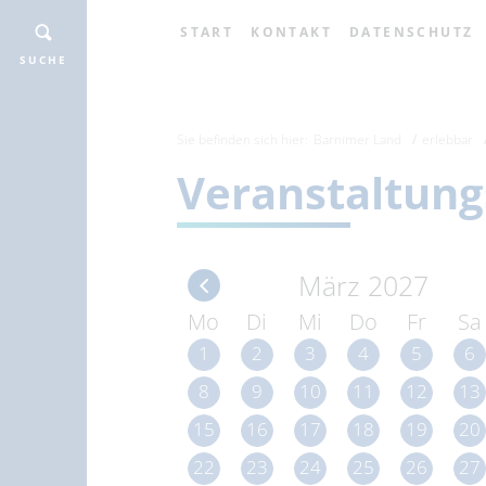
START
KONTAKT
DATENSCHUTZ
SUCHE
Sie befinden sich hier:
Barnimer Land
erlebbar
Veranstaltung
März 2027
Mo
Di
Mi
Do
Fr
Sa
1
2
3
4
5
6
8
9
10
11
12
13
15
16
17
18
19
20
22
23
24
25
26
27