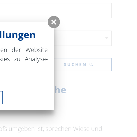
llungen
nen der Website
ies zu Analyse-
SUCHEN
der Dorfkirche
hofs umgeben ist, sprechen Wiese und