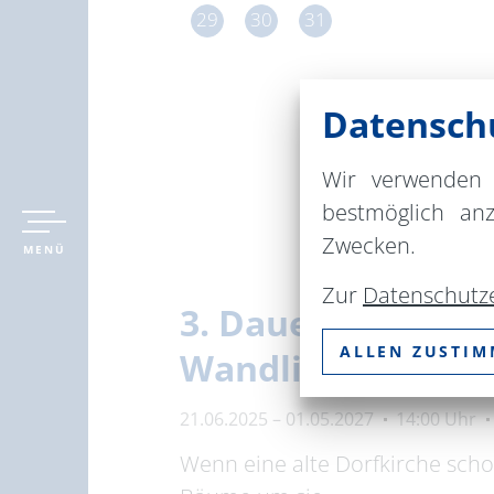
29
30
31
Datenschu
Wir verwenden 
bestmöglich an
Zwecken.
MENÜ
Zur
Datenschutz
3. Dauerausstellu
ALLEN ZUSTI
Wandlitz
21.06.2025 – 01.05.2027
14:00 Uhr
Wenn eine alte Dorfkirche scho