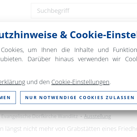
Suchbegriff
tzhinweise & Cookie-Einste
Ort
bitte wählen
Cookies, um Ihnen die Inhalte und Funktio
zubieten. Darüber hinaus verwenden wir Cook
ZURÜCKSETZEN
erklärung
und den
Cookie-Einstellungen
.
ng im Skulpturengarten an 
MMEN
NUR NOTWENDIGE COOKIES ZULASSEN
Evangelische Dorfkirche Wandlitz
Ausstellung
n längst nicht mehr von Grabstätten eines Fried