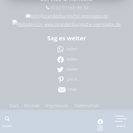
(0 33 91) 65 96 30
Ort
bitte wählen
info@brandenburgische-seenplatte.de
www.brandenburgische-seenplatte.de
Sag es weiter
ZURÜCKSETZEN
SUCHEN
teilen
teilen
tweet
pin it
mail
Start
Kontakt
Impressum
Datenschutz
Barrierefreiheit
Cookie-Einstellungen
SUCHE
MENÜ
nach oben
drucken