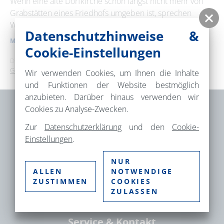
Wenn eine alte Dorfkirche schon längst nicht mehr von
Grabstätten eines Friedhofs umgeben ist, sprechen
29
30
31
Wiese und Bäume um sie …
Datenschutzhinweise &
MEHR ERFAHREN
Erweiterte Suche
Cookie-Einstellungen
Dies ist ein Service der
TMB Tourismus-Marketing Brandenburg
GmbH
.
Zeitraum
Wir verwenden Cookies, um Ihnen die Inhalte
von
und Funktionen der Website bestmöglich
anzubieten. Darüber hinaus verwenden wir
Cookies zu Analyse-Zwecken.
bis
Brandenburgische Seenplatte GmbH –
Zur
Datenschutzerklärung
und den
Cookie-
Einstellungen
.
Gesellschaft für Tourismus und
Markenmanagement
Kategorie
NUR
alle Kategorien
Fischbänkenstr. 8
ALLEN
NOTWENDIGE
ZUSTIMMEN
COOKIES
16816 Neuruppin
ZULASSEN
Suchbegriff
Service & Kontakt