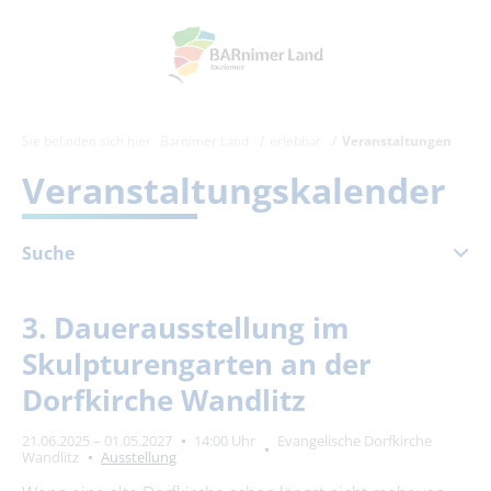
Sie befinden sich hier:
Barnimer Land
erlebbar
Veranstaltungen
Veranstaltungskalender
Suche
März 2027
3. Dauerausstellung im
Mo
Di
Mi
Do
Fr
Sa
So
Skulpturengarten an der
1
2
3
4
5
6
7
Dorfkirche Wandlitz
8
9
10
11
12
13
14
21.06.2025 – 01.05.2027
14:00 Uhr
Evangelische Dorfkirche
15
16
17
18
19
20
21
Wandlitz
Ausstellung
22
23
24
25
26
27
28