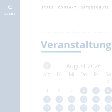
START
KONTAKT
DATENSCHUTZ
SUCHE
Sie befinden sich hier:
Barnimer Land
erlebbar
Veranstaltung
August 2026
Mo
Di
Mi
Do
Fr
Sa
1
3
4
5
6
7
8
10
11
12
13
14
15
17
18
19
20
21
22