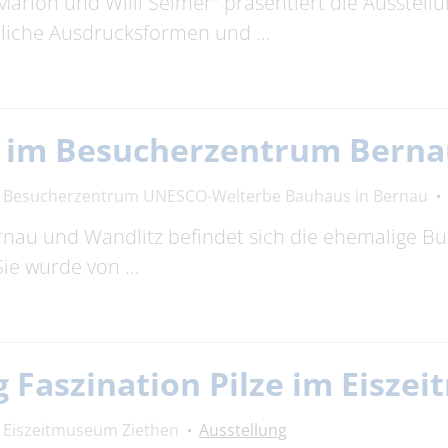
Marion und Willi Selmer" präsentiert die Ausstell
edliche Ausdrucksformen und …
g im Besucherzentrum Bern
Besucherzentrum UNESCO-Welterbe Bauhaus in Bernau
rnau und Wandlitz befindet sich die ehemalige 
Sie wurde von …
 Faszination Pilze im Eisze
Eiszeitmuseum Ziethen
Ausstellung