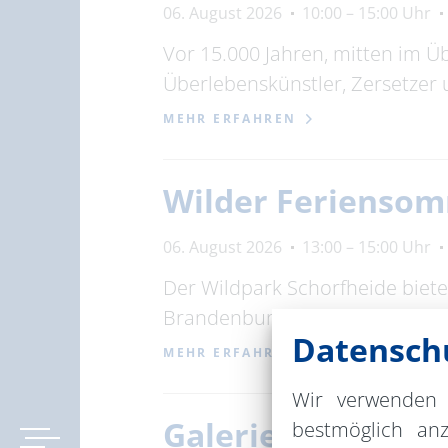
06. August 2026
10:00 – 15:00 Uhr
Vor 15.000 Jahren, mitten im Ü
Überlebenskünstler, Zersetzer
MEHR ERFAHREN
Wilder Feriensom
06. August 2026
13:00 – 15:00 Uhr
Der Wildpark Schorfheide biet
Brandenburg, im Dachgeschoss
Datenschu
MEHR ERFAHREN
Wir verwenden 
Galerie Fenster - 
bestmöglich an