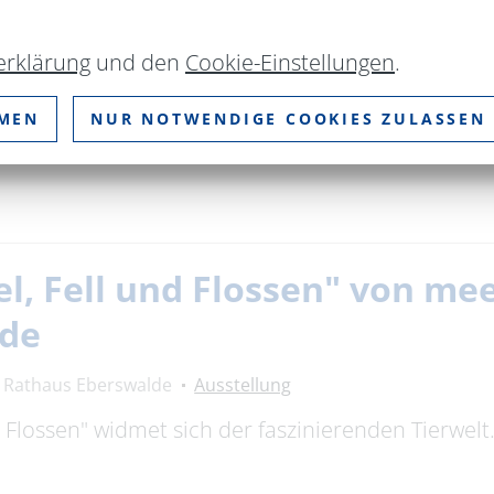
erklärung
und den
Cookie-Einstellungen
.
Galerie Fenster
Ausstellung
MMEN
NUR NOTWENDIGE COOKIES ZULASSEN
. Juli 2026, 19 Uhr ** **Einführung zu Moritz Göt
el, Fell und Flossen" von m
lde
Rathaus Eberswalde
Ausstellung
nd Flossen" widmet sich der faszinierenden Tierwel