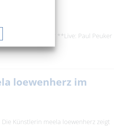
ze: Gudrun Sailer** **Live: Paul Peuker
eela loewenherz im
t. Die Künstlerin meela loewenherz zeigt