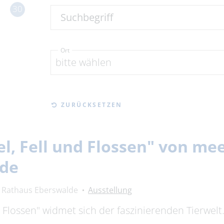
30
Suchbegriff
Ort
bitte wählen
ZURÜCKSETZEN
el, Fell und Flossen" von m
lde
Rathaus Eberswalde
Ausstellung
nd Flossen" widmet sich der faszinierenden Tierwel