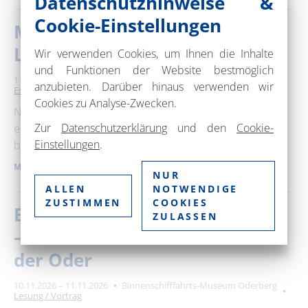
Datenschutzhinweise &
Cookie-Einstellungen
Martinsgans aus dem
Lehmbackofen
Wir verwenden Cookies, um Ihnen die Inhalte
und Funktionen der Website bestmöglich
11. November 2026
17:00 – 22:00 Uhr
Gut Leben Landresort
anzubieten. Darüber hinaus verwenden wir
Essen und Trinken
Cookies zu Analyse-Zwecken.
Nach einem stilvollen "Gruß aus der Küche" und einer
Zur
Datenschutzerklärung
und den
Cookie-
exquisiten Vorspeise erwartet euch der Gänsebraten,
Einstellungen
.
bereits tranchiert und begleitet von …
MEHR ERFAHREN
NUR
ALLEN
NOTWENDIGE
ZUSTIMMEN
COOKIES
Beiderseits! / Po obu stronach!
ZULASSEN
– Geschichten vom Leben an
der Oder
10.11.2026 – 11.11.2026
Binnenschifffahrts-Museum Oderberg
Lesung / Vortrag