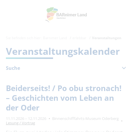
Sie befinden sich hier:
Barnimer Land
erlebbar
Veranstaltungen
Veranstaltungskalender
Suche
November 2026
Beiderseits! / Po obu stronach!
Mo
Di
Mi
Do
Fr
Sa
So
– Geschichten vom Leben an
1
der Oder
2
3
4
5
6
7
8
11.11.2026 – 12.11.2026
Binnenschifffahrts-Museum Oderberg
9
10
11
12
13
14
15
Lesung / Vortrag
16
17
18
19
20
21
22