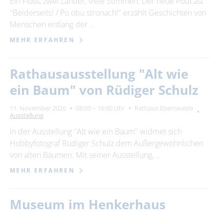
Ein Fluss, zwei Länder, viele Stimmen: Der neue Podcast
"Beiderseits! / Po obu stronach!" erzählt Geschichten von
23
24
25
26
27
28
29
Menschen entlang der …
30
MEHR ERFAHREN
Erweiterte Suche
Rathausausstellung "Alt wie
Zeitraum
ein Baum" von Rüdiger Schulz
von
11. November 2026
08:00 – 16:00 Uhr
Rathaus Eberswalde
Ausstellung
In der Ausstellung "Alt wie ein Baum" widmet sich
bis
Hobbyfotograf Rüdiger Schulz dem Außergewöhnlichen
von alten Bäumen. Mit seiner Ausstellung, …
Kategorie
MEHR ERFAHREN
alle Kategorien
Museum im Henkerhaus