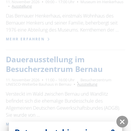
Suchbegriff
11. November 2026
09:00 – 17:00 Uhr
Museum im Henkerhaus
Ausstellung
Das Bernauer Henkerhaus, einstmals Wohnhaus des
Ort
Bernauer Henkers und seiner Familie, beherbergt seit
bitte wählen
1976 eine Abteilung des Museums. Kernthemen der …
MEHR ERFAHREN
ZURÜCKSETZEN
SUCHEN
Dauerausstellung im
Besucherzentrum Bernau
11. November 2026
11:00 – 16:00 Uhr
Besucherzentrum
UNESCO-Welterbe Bauhaus in Bernau
Ausstellung
Versteckt im Wald zwischen Bernau und Wandlitz
befindet sich die ehemalige Bundesschule des
Allgemeinen Deutschen Gewerkschaftsbundes (ADGB).
Sie wurde von …
MEHR ERFAHREN