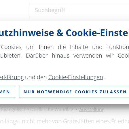
Suchbegriff
tzhinweise & Cookie-Einste
Ort
bitte wählen
Cookies, um Ihnen die Inhalte und Funktio
zubieten. Darüber hinaus verwenden wir Cook
ZURÜCKSETZEN
erklärung
und den
Cookie-Einstellungen
.
ng im Skulpturengarten an 
MMEN
NUR NOTWENDIGE COOKIES ZULASSEN
Evangelische Dorfkirche Wandlitz
Ausstellung
n längst nicht mehr von Grabstätten eines Fried