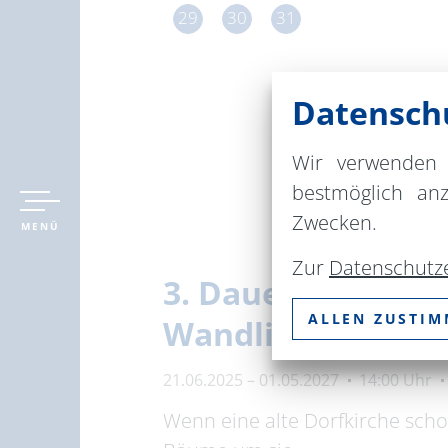
29
30
31
Datenschu
Wir verwenden 
bestmöglich an
Zwecken.
MENÜ
Zur
Datenschutz
3. Dauerausstellu
ALLEN ZUSTI
Wandlitz
21.06.2025 – 01.05.2027
14:00 Uhr
Wenn eine alte Dorfkirche scho