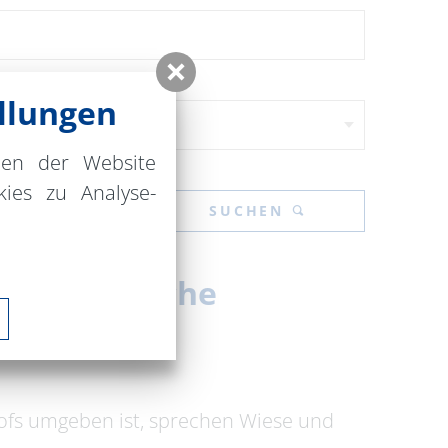
llungen
nen der Website
ies zu Analyse-
SUCHEN
der Dorfkirche
hofs umgeben ist, sprechen Wiese und