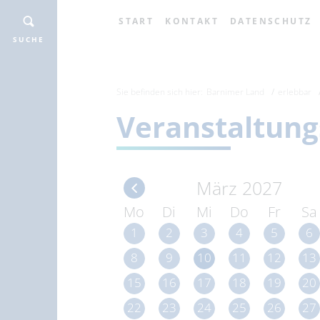
START
KONTAKT
DATENSCHUTZ
SUCHE
Sie befinden sich hier:
Barnimer Land
erlebbar
Veranstaltung
März 2027
Mo
Di
Mi
Do
Fr
Sa
1
2
3
4
5
6
8
9
10
11
12
13
15
16
17
18
19
20
22
23
24
25
26
27