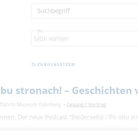
Suchbegriff
Ort
bitte wählen
ZURÜCKSETZEN
 obu stronach! – Geschichte
fffahrts-Museum Oderberg
Lesung / Vortrag
timmen: Der neue Podcast "Beiderseits! / Po obu s