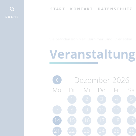
START
KONTAKT
DATENSCHUTZ
SUCHE
Sie befinden sich hier:
Barnimer Land
erlebbar
Veranstaltung
Dezember 2026
Mo
Di
Mi
Do
Fr
Sa
1
2
3
4
5
7
8
9
10
11
12
14
15
16
17
18
19
21
22
23
24
25
26