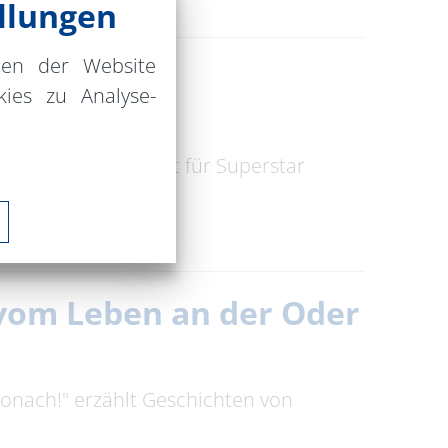
llungen
nen der Website
ies zu Analyse-
lklore / Volksmusik
ionen zu zeigen ist für Superstar
n vom Leben an der Oder
tronach!" erzählt Geschichten von