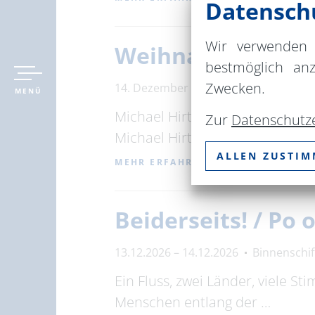
Datenschu
Wir verwenden 
Weihnachten mit 
bestmöglich an
Zwecken.
14. Dezember 2026
15:00 – 17:00 U
MENÜ
Michael Hirte und Gäste laden 
Zur
Datenschutz
Michael Hirte was …
ALLEN ZUSTI
MEHR ERFAHREN
Beiderseits! / Po
13.12.2026 – 14.12.2026
Binnenschi
Ein Fluss, zwei Länder, viele S
Menschen entlang der …