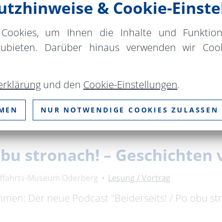
tzhinweise & Cookie-Einste
Cookies, um Ihnen die Inhalte und Funktio
Michael Hirte 2026
zubieten. Darüber hinaus verwenden wir Cook
hr
Stadthalle Hufeisenfabrik im Familiengarten
Chor / Fo
zur großen Weihnachtsshow ein. Gefühle und Emot
erklärung
und den
Cookie-Einstellungen
.
MMEN
NUR NOTWENDIGE COOKIES ZULASSEN
 obu stronach! – Geschichte
fffahrts-Museum Oderberg
Lesung / Vortrag
timmen: Der neue Podcast "Beiderseits! / Po obu s