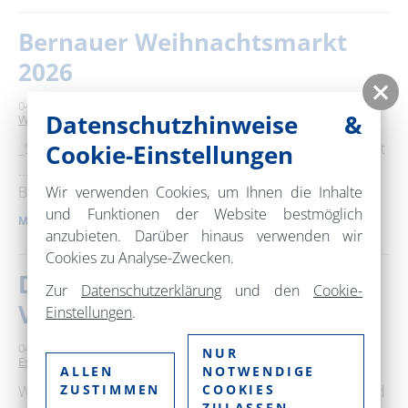
Bernauer Weihnachtsmarkt
2026
04. Dezember 2026
14:00 – 21:00 Uhr
Bernauer Innenstadt
Datenschutzhinweise &
Weihnachtsmarkt
_Süßer die Glocken nie klingen als zu der Weihnachtszeit
Cookie-Einstellungen
..._ _... mit weihnachtlichen Klängen und Düften in der
Wir verwenden Cookies, um Ihnen die Inhalte
Bernauer Innenstadt._ …
und Funktionen der Website bestmöglich
MEHR ERFAHREN
anzubieten. Darüber hinaus verwenden wir
Cookies zu Analyse-Zwecken.
Das große open air Konzert &
Zur
Datenschutzerklärung
und den
Cookie-
VIP Weihnachtsmarkt
Einstellungen
.
04. Dezember 2026
18:00 – 22:30 Uhr
Gut Leben Landresort
NUR
Essen und Trinken
ALLEN
NOTWENDIGE
ZUSTIMMEN
COOKIES
WENN DER ADVENT NACH HIGHLANDS KLINGT. Es wird
ZULASSEN