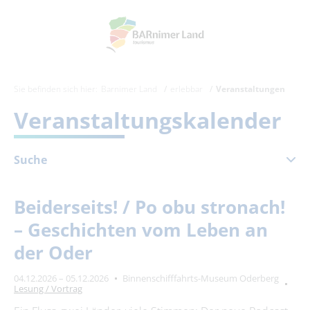
Sie befinden sich hier:
Barnimer Land
erlebbar
Veranstaltungen
Veranstaltungskalender
Suche
Dezember 2026
Beiderseits! / Po obu stronach!
Mo
Di
Mi
Do
Fr
Sa
So
– Geschichten vom Leben an
1
2
3
4
5
6
der Oder
7
8
9
10
11
12
13
04.12.2026 – 05.12.2026
Binnenschifffahrts-Museum Oderberg
14
15
16
17
18
19
20
Lesung / Vortrag
21
22
23
24
25
26
27