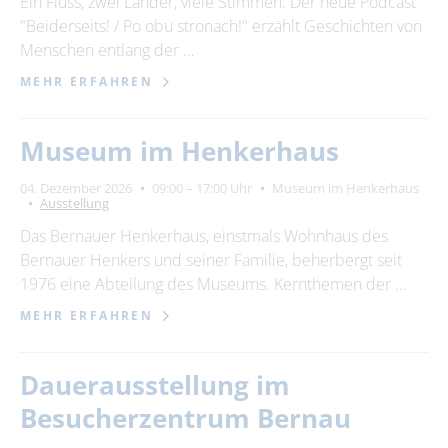
Ein Fluss, zwei Länder, viele Stimmen: Der neue Podcast
"Beiderseits! / Po obu stronach!" erzählt Geschichten von
28
29
30
31
Menschen entlang der …
MEHR ERFAHREN
Erweiterte Suche
Zeitraum
Museum im Henkerhaus
von
04. Dezember 2026
09:00 – 17:00 Uhr
Museum im Henkerhaus
Ausstellung
Das Bernauer Henkerhaus, einstmals Wohnhaus des
bis
Bernauer Henkers und seiner Familie, beherbergt seit
1976 eine Abteilung des Museums. Kernthemen der …
Kategorie
MEHR ERFAHREN
alle Kategorien
Dauerausstellung im
Besucherzentrum Bernau
Suchbegriff