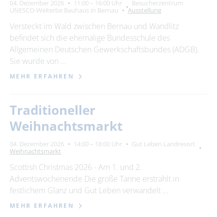
04. Dezember 2026
11:00 – 16:00 Uhr
Besucherzentrum
UNESCO-Welterbe Bauhaus in Bernau
Ausstellung
Ort
bitte wählen
Versteckt im Wald zwischen Bernau und Wandlitz
befindet sich die ehemalige Bundesschule des
Allgemeinen Deutschen Gewerkschaftsbundes (ADGB).
Sie wurde von …
ZURÜCKSETZEN
SUCHEN
MEHR ERFAHREN
Traditioneller
Weihnachtsmarkt
04. Dezember 2026
14:00 – 18:00 Uhr
Gut Leben Landresort
Weihnachtsmarkt
Scottish Christmas 2026 - Am 1. und 2.
Adventswochenende Die große Tanne erstrahlt in
festlichem Glanz und Gut Leben verwandelt …
MEHR ERFAHREN