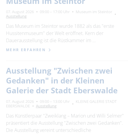
Museum im Steintor
Suchbegriff
07. August 2026
09:00 – 17:00 Uhr
Museum im Steintor
Ausstellung
Ort
bitte wählen
Das Museum im Steintor wurde 1882 als das "erste
Hussitenmuseum" der Welt eröffnet. Kern der
Dauerausstellung ist die Rüstkammer im …
SUCHEN
MEHR ERFAHREN
Ausstellung "Zwischen zwei
Gedanken" in der Kleinen
Galerie der Stadt Eberswalde
07. August 2026
09:00 – 13:00 Uhr
KLEINE GALERIE STADT
EBERSWALDE
Ausstellung
Das Künstlerpaar "Zweiklang – Marion und Willi Selmer"
präsentiert die Ausstellung "Zwischen zwei Gedanken".
Die Ausstellung vereint unterschiedliche