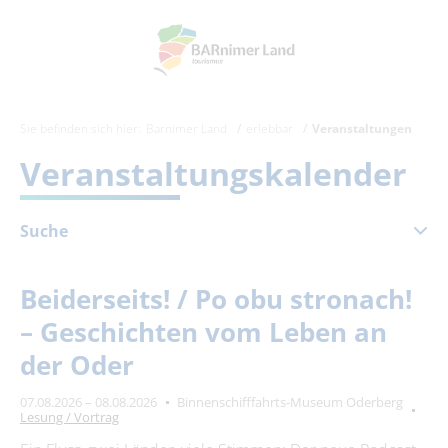
Sie befinden sich hier:
Barnimer Land
erlebbar
Veranstaltungen
Veranstaltungskalender
Suche
November 2026
Beiderseits! / Po obu stronach!
Mo
Di
Mi
Do
Fr
Sa
So
– Geschichten vom Leben an
1
der Oder
2
3
4
5
6
7
8
07.08.2026 – 08.08.2026
Binnenschifffahrts-Museum Oderberg
9
10
11
12
13
14
15
Lesung / Vortrag
16
17
18
19
20
21
22