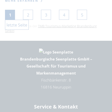
MEHR ERFAHREN
1
2
3
4
5
letzte Seite
Dies ist ein Service der
TMB Tourismus-Marketing Brandenburg
GmbH
.
Brandenburgische Seenplatte GmbH –
Gesellschaft für Tourismus und
Markenmanagement
Fischbänkenstr. 8
16816 Neuruppin
Service & Kontakt