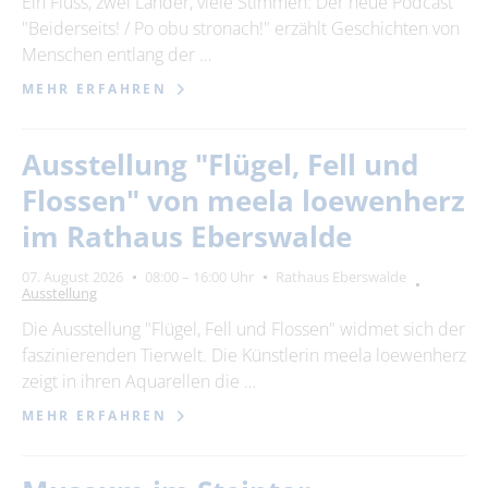
Ein Fluss, zwei Länder, viele Stimmen: Der neue Podcast
"Beiderseits! / Po obu stronach!" erzählt Geschichten von
23
24
25
26
27
28
29
Menschen entlang der …
30
MEHR ERFAHREN
Erweiterte Suche
Ausstellung "Flügel, Fell und
Zeitraum
Flossen" von meela loewenherz
von
im Rathaus Eberswalde
07. August 2026
08:00 – 16:00 Uhr
Rathaus Eberswalde
Ausstellung
bis
Die Ausstellung "Flügel, Fell und Flossen" widmet sich der
faszinierenden Tierwelt. Die Künstlerin meela loewenherz
Kategorie
zeigt in ihren Aquarellen die …
alle Kategorien
MEHR ERFAHREN