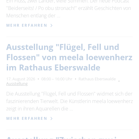
Ein Fluss, zwei Länder, viele Stimmen: Der neue Podcast
"Beiderseits! / Po obu stronach!" erzählt Geschichten von
24
25
26
27
28
29
30
Menschen entlang der …
31
MEHR ERFAHREN
Erweiterte Suche
Ausstellung "Flügel, Fell und
Zeitraum
Flossen" von meela loewenherz
von
im Rathaus Eberswalde
17. August 2026
08:00 – 16:00 Uhr
Rathaus Eberswalde
Ausstellung
bis
Die Ausstellung "Flügel, Fell und Flossen" widmet sich der
faszinierenden Tierwelt. Die Künstlerin meela loewenherz
Kategorie
zeigt in ihren Aquarellen die …
alle Kategorien
MEHR ERFAHREN