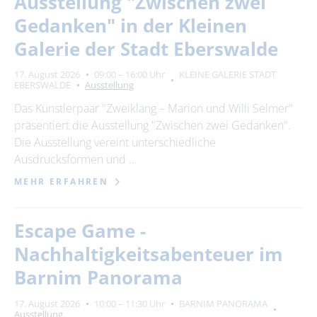
Ausstellung "Zwischen zwei
Suchbegriff
Gedanken" in der Kleinen
Galerie der Stadt Eberswalde
Ort
bitte wählen
17. August 2026
09:00 – 16:00 Uhr
KLEINE GALERIE STADT
EBERSWALDE
Ausstellung
Das Künstlerpaar "Zweiklang – Marion und Willi Selmer"
ZURÜCKSETZEN
SUCHEN
präsentiert die Ausstellung "Zwischen zwei Gedanken".
Die Ausstellung vereint unterschiedliche
Ausdrucksformen und …
MEHR ERFAHREN
Escape Game -
Nachhaltigkeitsabenteuer im
Barnim Panorama
17. August 2026
10:00 – 11:30 Uhr
BARNIM PANORAMA
Ausstellung