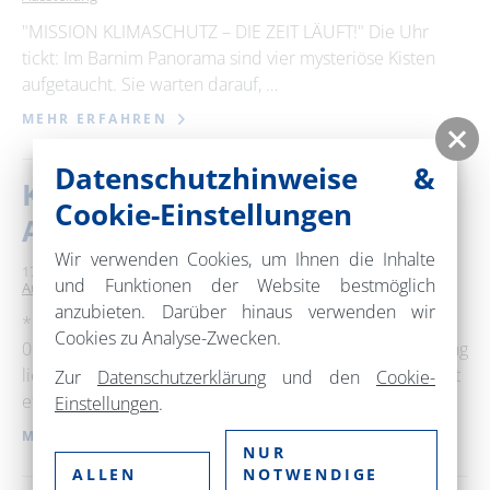
"MISSION KLIMASCHUTZ – DIE ZEIT LÄUFT!" Die Uhr
tickt: Im Barnim Panorama sind vier mysteriöse Kisten
aufgetaucht. Sie warten darauf, …
MEHR ERFAHREN
Datenschutzhinweise &
Kaffee- Genuss. Macht.
Cookie-Einstellungen
Ausbeutung
Wir verwenden Cookies, um Ihnen die Inhalte
17. August 2026
14:00 – 16:00 Uhr
Maria Magdalenen Kirche
und Funktionen der Website bestmöglich
Ausstellung
anzubieten. Darüber hinaus verwenden wir
**Eröffnung:09.08.2026 um 10:15** **Die Ausstellung:
Cookies zu Analyse-Zwecken.
09.08.2026 bis 13.09.2026** Unsere INKOTA-Ausstellung
liefert wertvolle Informationen rund um Kaffee. Du lernst
Zur
Datenschutzerklärung
und den
Cookie-
etwas über …
Einstellungen
.
MEHR ERFAHREN
NUR
ALLEN
NOTWENDIGE