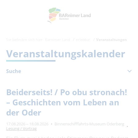
Sie befinden sich hier:
Barnimer Land
erlebbar
Veranstaltungen
Veranstaltungskalender
Suche
August 2026
Beiderseits! / Po obu stronach!
Mo
Di
Mi
Do
Fr
Sa
So
– Geschichten vom Leben an
1
2
der Oder
3
4
5
6
7
8
9
17.08.2026 – 18.08.2026
Binnenschifffahrts-Museum Oderberg
10
11
12
13
14
15
16
Lesung / Vortrag
17
18
19
20
21
22
23