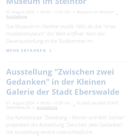
Museum im Steintor
Suchbegriff
07. August 2026
09:00 – 17:00 Uhr
Museum im Steintor
Ausstellung
Ort
bitte wählen
Das Museum im Steintor wurde 1882 als das "erste
Hussitenmuseum" der Welt eröffnet. Kern der
Dauerausstellung ist die Rüstkammer im …
SUCHEN
MEHR ERFAHREN
Ausstellung "Zwischen zwei
Gedanken" in der Kleinen
Galerie der Stadt Eberswalde
07. August 2026
09:00 – 13:00 Uhr
KLEINE GALERIE STADT
EBERSWALDE
Ausstellung
Das Künstlerpaar "Zweiklang – Marion und Willi Selmer"
präsentiert die Ausstellung "Zwischen zwei Gedanken".
Die Ausstellung vereint unterschiedliche