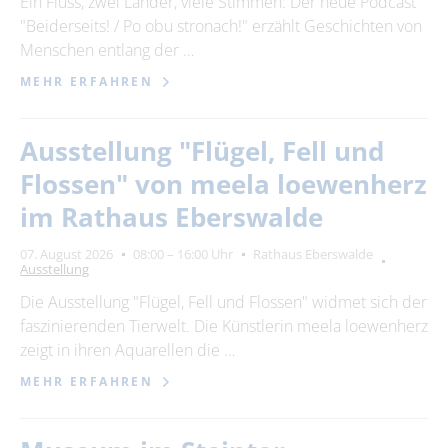
Ein Fluss, zwei Länder, viele Stimmen: Der neue Podcast
"Beiderseits! / Po obu stronach!" erzählt Geschichten von
24
25
26
27
28
29
30
Menschen entlang der …
31
MEHR ERFAHREN
Erweiterte Suche
Ausstellung "Flügel, Fell und
Zeitraum
Flossen" von meela loewenherz
von
im Rathaus Eberswalde
07. August 2026
08:00 – 16:00 Uhr
Rathaus Eberswalde
Ausstellung
bis
Die Ausstellung "Flügel, Fell und Flossen" widmet sich der
faszinierenden Tierwelt. Die Künstlerin meela loewenherz
Kategorie
zeigt in ihren Aquarellen die …
alle Kategorien
MEHR ERFAHREN