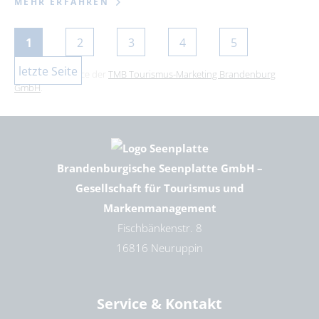
MEHR ERFAHREN
1
2
3
4
5
letzte Seite
Dies ist ein Service der
TMB Tourismus-Marketing Brandenburg
GmbH
.
Brandenburgische Seenplatte GmbH –
Gesellschaft für Tourismus und
Markenmanagement
Fischbänkenstr. 8
16816 Neuruppin
Service & Kontakt