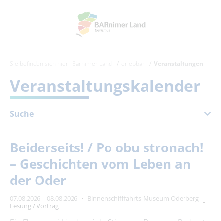
Sie befinden sich hier:
Barnimer Land
erlebbar
Veranstaltungen
Veranstaltungskalender
Suche
August 2026
Beiderseits! / Po obu stronach!
Mo
Di
Mi
Do
Fr
Sa
So
– Geschichten vom Leben an
1
2
der Oder
3
4
5
6
7
8
9
07.08.2026 – 08.08.2026
Binnenschifffahrts-Museum Oderberg
10
11
12
13
14
15
16
Lesung / Vortrag
17
18
19
20
21
22
23