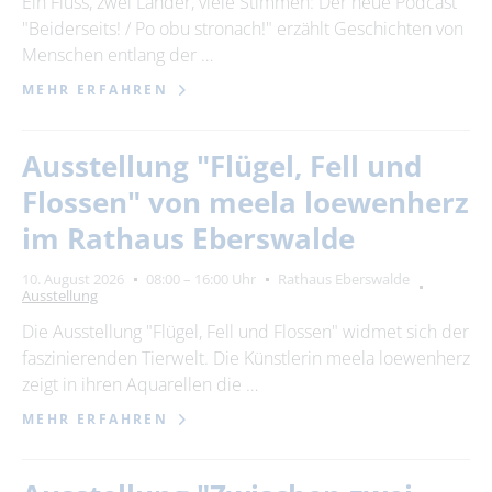
Ein Fluss, zwei Länder, viele Stimmen: Der neue Podcast
"Beiderseits! / Po obu stronach!" erzählt Geschichten von
24
25
26
27
28
29
30
Menschen entlang der …
31
MEHR ERFAHREN
Erweiterte Suche
Ausstellung "Flügel, Fell und
Zeitraum
Flossen" von meela loewenherz
von
im Rathaus Eberswalde
10. August 2026
08:00 – 16:00 Uhr
Rathaus Eberswalde
Ausstellung
bis
Die Ausstellung "Flügel, Fell und Flossen" widmet sich der
faszinierenden Tierwelt. Die Künstlerin meela loewenherz
Kategorie
zeigt in ihren Aquarellen die …
alle Kategorien
MEHR ERFAHREN