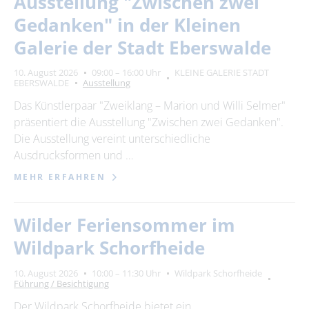
Ausstellung "Zwischen zwei
Suchbegriff
Gedanken" in der Kleinen
Galerie der Stadt Eberswalde
Ort
bitte wählen
10. August 2026
09:00 – 16:00 Uhr
KLEINE GALERIE STADT
EBERSWALDE
Ausstellung
Das Künstlerpaar "Zweiklang – Marion und Willi Selmer"
SUCHEN
präsentiert die Ausstellung "Zwischen zwei Gedanken".
Die Ausstellung vereint unterschiedliche
Ausdrucksformen und …
MEHR ERFAHREN
Wilder Feriensommer im
Wildpark Schorfheide
10. August 2026
10:00 – 11:30 Uhr
Wildpark Schorfheide
Führung / Besichtigung
Der Wildpark Schorfheide bietet ein