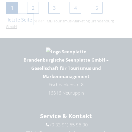
1
2
3
4
5
letzte Seite
Dies ist ein Service der
TMB Tourismus-Marketing Brandenburg
GmbH
.
Brandenburgische Seenplatte GmbH –
Gesellschaft für Tourismus und
Markenmanagement
Fischbänkenstr. 8
16816 Neuruppin
Service & Kontakt
(0 33 91) 65 96 30