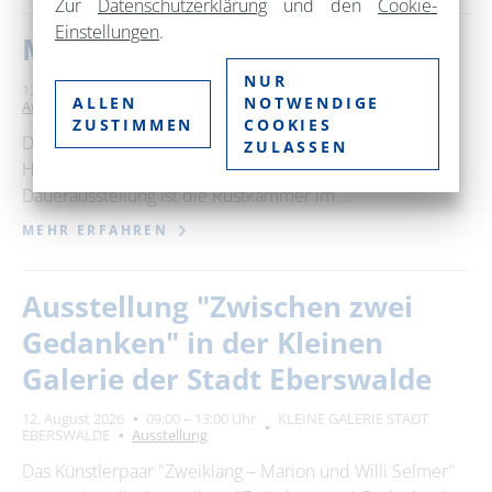
Zur
Datenschutzerklärung
und den
Cookie-
Einstellungen
.
Museum im Steintor
NUR
12. August 2026
09:00 – 17:00 Uhr
Museum im Steintor
ALLEN
NOTWENDIGE
Ausstellung
ZUSTIMMEN
COOKIES
Das Museum im Steintor wurde 1882 als das "erste
ZULASSEN
Hussitenmuseum" der Welt eröffnet. Kern der
Dauerausstellung ist die Rüstkammer im …
MEHR ERFAHREN
Ausstellung "Zwischen zwei
Gedanken" in der Kleinen
Galerie der Stadt Eberswalde
12. August 2026
09:00 – 13:00 Uhr
KLEINE GALERIE STADT
EBERSWALDE
Ausstellung
Das Künstlerpaar "Zweiklang – Marion und Willi Selmer"