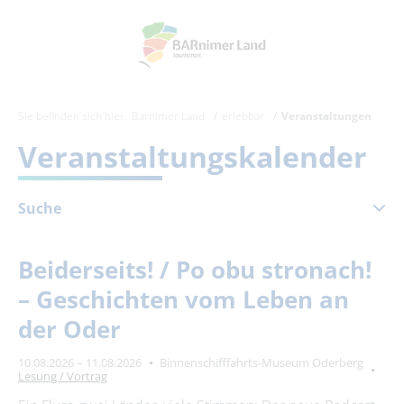
Sie befinden sich hier:
Barnimer Land
erlebbar
Veranstaltungen
Veranstaltungskalender
Suche
August 2026
Beiderseits! / Po obu stronach!
Mo
Di
Mi
Do
Fr
Sa
So
– Geschichten vom Leben an
1
2
der Oder
3
4
5
6
7
8
9
10.08.2026 – 11.08.2026
Binnenschifffahrts-Museum Oderberg
10
11
12
13
14
15
16
Lesung / Vortrag
17
18
19
20
21
22
23