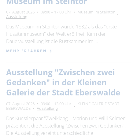
Museum im Steintor
Suchbegriff
07. August 2026
09:00 – 17:00 Uhr
Museum im Steintor
Ausstellung
Ort
bitte wählen
Das Museum im Steintor wurde 1882 als das "erste
Hussitenmuseum" der Welt eröffnet. Kern der
Dauerausstellung ist die Rüstkammer im …
SUCHEN
MEHR ERFAHREN
Ausstellung "Zwischen zwei
Gedanken" in der Kleinen
Galerie der Stadt Eberswalde
07. August 2026
09:00 – 13:00 Uhr
KLEINE GALERIE STADT
EBERSWALDE
Ausstellung
Das Künstlerpaar "Zweiklang – Marion und Willi Selmer"
präsentiert die Ausstellung "Zwischen zwei Gedanken".
Die Ausstellung vereint unterschiedliche