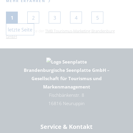
MEHR ERFAHREN
1
2
3
4
5
letzte Seite
Dies ist ein Service der
TMB Tourismus-Marketing Brandenburg
GmbH
.
Brandenburgische Seenplatte GmbH –
Gesellschaft für Tourismus und
Markenmanagement
Fischbänkenstr. 8
16816 Neuruppin
Service & Kontakt