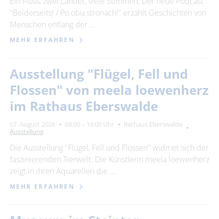
Ein Fluss, zwei Länder, viele Stimmen: Der neue Podcast
"Beiderseits! / Po obu stronach!" erzählt Geschichten von
24
25
26
27
28
29
30
Menschen entlang der …
31
MEHR ERFAHREN
Erweiterte Suche
Ausstellung "Flügel, Fell und
Zeitraum
Flossen" von meela loewenherz
von
im Rathaus Eberswalde
07. August 2026
08:00 – 16:00 Uhr
Rathaus Eberswalde
Ausstellung
bis
Die Ausstellung "Flügel, Fell und Flossen" widmet sich der
faszinierenden Tierwelt. Die Künstlerin meela loewenherz
Kategorie
zeigt in ihren Aquarellen die …
alle Kategorien
MEHR ERFAHREN