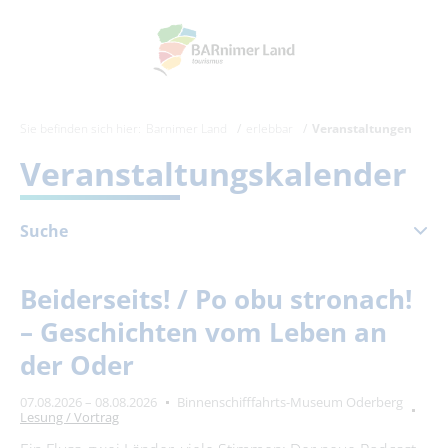
Sie befinden sich hier:
Barnimer Land
erlebbar
Veranstaltungen
Veranstaltungskalender
Suche
August 2026
Beiderseits! / Po obu stronach!
Mo
Di
Mi
Do
Fr
Sa
So
– Geschichten vom Leben an
1
2
der Oder
3
4
5
6
7
8
9
07.08.2026 – 08.08.2026
Binnenschifffahrts-Museum Oderberg
10
11
12
13
14
15
16
Lesung / Vortrag
17
18
19
20
21
22
23