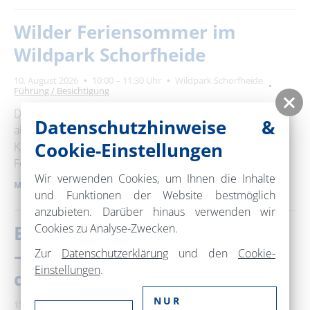
Wilder Feriensommer im
Wildpark Schorfheide
10. August 2026
10:00 – 11:30 Uhr
Wildpark Schorfheide
Führung / Besichtigung
Der Wildpark Schorfheide bietet ein
Datenschutzhinweise &
abwechslungsreiches Ferienprogramm für Groß und
Cookie-Einstellungen
Klein an. Wisent, Wolf und Wiesenkräuter - Ein fröhlicher
Ferienbummel …
Wir verwenden Cookies, um Ihnen die Inhalte
MEHR ERFAHREN
und Funktionen der Website bestmöglich
anzubieten. Darüber hinaus verwenden wir
Cookies zu Analyse-Zwecken.
Beiderseits! / Po obu stronach!
– Geschichten vom Leben an
Zur
Datenschutzerklärung
und den
Cookie-
Einstellungen
.
der Oder
NUR
11.08.2026 – 12.08.2026
Binnenschifffahrts-Museum Oderberg