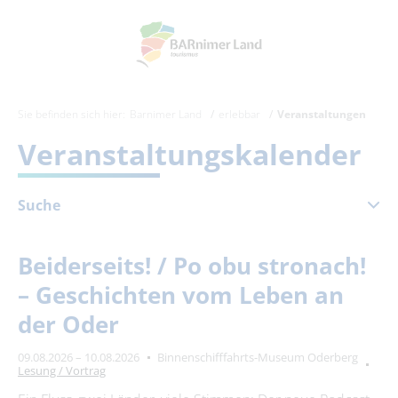
Sie befinden sich hier:
Barnimer Land
erlebbar
Veranstaltungen
Veranstaltungskalender
Suche
August 2026
Beiderseits! / Po obu stronach!
Mo
Di
Mi
Do
Fr
Sa
So
– Geschichten vom Leben an
1
2
der Oder
3
4
5
6
7
8
9
09.08.2026 – 10.08.2026
Binnenschifffahrts-Museum Oderberg
10
11
12
13
14
15
16
Lesung / Vortrag
17
18
19
20
21
22
23