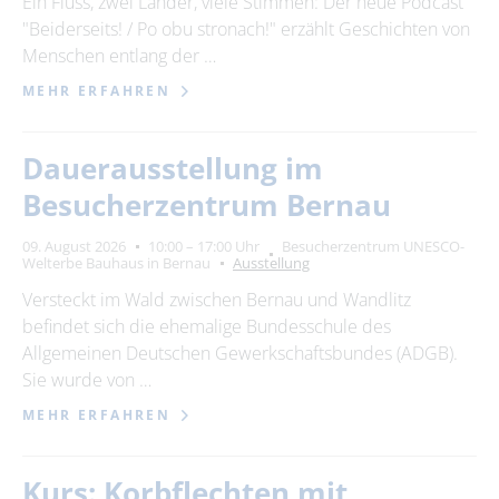
Ein Fluss, zwei Länder, viele Stimmen: Der neue Podcast
"Beiderseits! / Po obu stronach!" erzählt Geschichten von
24
25
26
27
28
29
30
Menschen entlang der …
31
MEHR ERFAHREN
Erweiterte Suche
Dauerausstellung im
Zeitraum
Besucherzentrum Bernau
von
09. August 2026
10:00 – 17:00 Uhr
Besucherzentrum UNESCO-
Welterbe Bauhaus in Bernau
Ausstellung
Versteckt im Wald zwischen Bernau und Wandlitz
bis
befindet sich die ehemalige Bundesschule des
Allgemeinen Deutschen Gewerkschaftsbundes (ADGB).
Sie wurde von …
Kategorie
alle Kategorien
MEHR ERFAHREN
Kurs: Korbflechten mit