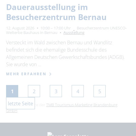
Dauerausstellung im
Besucherzentrum Bernau
12. August 2026
10:00 – 17:00 Uhr
Besucherzentrum UNESCO-
Welterbe Bauhaus in Bernau
Ausstellung
Versteckt im Wald zwischen Bernau und Wandlitz
befindet sich die ehemalige Bundesschule des
Allgemeinen Deutschen Gewerkschaftsbundes (ADGB).
Sie wurde von …
MEHR ERFAHREN
1
2
3
4
5
letzte Seite
Dies ist ein Service der
TMB Tourismus-Marketing Brandenburg
GmbH
.