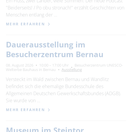
Ein Fluss, zwei Länder, viele Stimmen: Der neue Podcast
"Beiderseits! / Po obu stronach!" erzählt Geschichten von
24
25
26
27
28
29
30
Menschen entlang der …
31
MEHR ERFAHREN
Erweiterte Suche
Dauerausstellung im
Zeitraum
Besucherzentrum Bernau
von
08. August 2026
10:00 – 17:00 Uhr
Besucherzentrum UNESCO-
Welterbe Bauhaus in Bernau
Ausstellung
Versteckt im Wald zwischen Bernau und Wandlitz
bis
befindet sich die ehemalige Bundesschule des
Allgemeinen Deutschen Gewerkschaftsbundes (ADGB).
Sie wurde von …
Kategorie
alle Kategorien
MEHR ERFAHREN
Museum im Steintor