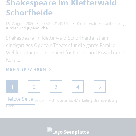
Shakespeare im Kletterwald
Schorfheide
09. August 2026
20:30 – 21:45 Uhr
Kletterwald Schorfheide
Kinder und Jugendliche
Shakespeare im Kletterwald Schorfheide ist ein
einzigartiges Openair-Theater für die ganze Familie.
Weltliteratur neu inszeniert für Kinder und Erwachsene.
Kurz …
MEHR ERFAHREN
1
2
3
4
5
letzte Seite
Dies ist ein Service der
TMB Tourismus-Marketing Brandenburg
GmbH
.