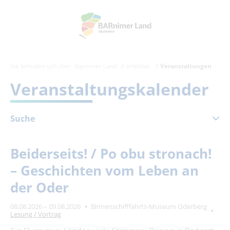
Sie befinden sich hier:
Barnimer Land
erlebbar
Veranstaltungen
Veranstaltungskalender
Suche
August 2026
Beiderseits! / Po obu stronach!
Mo
Di
Mi
Do
Fr
Sa
So
– Geschichten vom Leben an
1
2
der Oder
3
4
5
6
7
8
9
08.08.2026 – 09.08.2026
Binnenschifffahrts-Museum Oderberg
10
11
12
13
14
15
16
Lesung / Vortrag
17
18
19
20
21
22
23