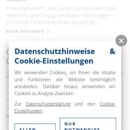
**Künstlerinnen** : Rosi Luczus, Carmen Kunert, Jutta
Hebestreit, Janin Pangsy, Ines Frank **Vernissage** :
25.07.2026 14:30 Uhr In dieser Ausstellung …
MEHR ERFAHREN
Datenschutzhinweise &
Choriner Musiksommer - 2.
Cookie-Einstellungen
Choriner Europa-Konzert
Wir verwenden Cookies, um Ihnen die Inhalte
08. August 2026
15:00 – 17:00 Uhr
Kloster Chorin
Klassisches
Konzert / Oper
und Funktionen der Website bestmöglich
_Samstag, 08.08.2026_ _2. Choriner Europa-Konzert
anzubieten. Darüber hinaus verwenden wir
2026_ _Philharmonisches Orchester Szczecin_
Cookies zu Analyse-Zwecken.
Przemyslaw Neumann • Dirigent Mieczysław Karłowicz •
Zur
Datenschutzerklärung
und den
Cookie-
Serenade for Strings; Mieczysław …
Einstellungen
.
MEHR ERFAHREN
NUR
ALLEN
NOTWENDIGE