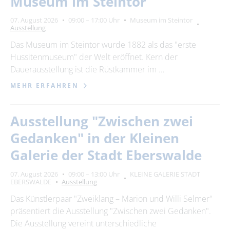
Museum im Steintor
Suchbegriff
07. August 2026
09:00 – 17:00 Uhr
Museum im Steintor
Ausstellung
Ort
bitte wählen
Das Museum im Steintor wurde 1882 als das "erste
Hussitenmuseum" der Welt eröffnet. Kern der
Dauerausstellung ist die Rüstkammer im …
SUCHEN
MEHR ERFAHREN
Ausstellung "Zwischen zwei
Gedanken" in der Kleinen
Galerie der Stadt Eberswalde
07. August 2026
09:00 – 13:00 Uhr
KLEINE GALERIE STADT
EBERSWALDE
Ausstellung
Das Künstlerpaar "Zweiklang – Marion und Willi Selmer"
präsentiert die Ausstellung "Zwischen zwei Gedanken".
Die Ausstellung vereint unterschiedliche