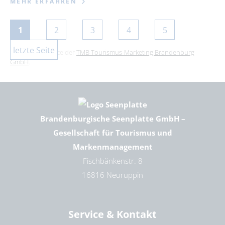
MEHR ERFAHREN
1
2
3
4
5
letzte Seite
Dies ist ein Service der
TMB Tourismus-Marketing Brandenburg
GmbH
.
Brandenburgische Seenplatte GmbH –
Gesellschaft für Tourismus und
Markenmanagement
Fischbänkenstr. 8
16816 Neuruppin
Service & Kontakt