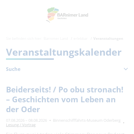
Sie befinden sich hier:
Barnimer Land
erlebbar
Veranstaltungen
Veranstaltungskalender
Suche
August 2026
Beiderseits! / Po obu stronach!
Mo
Di
Mi
Do
Fr
Sa
So
– Geschichten vom Leben an
1
2
der Oder
3
4
5
6
7
8
9
07.08.2026 – 08.08.2026
Binnenschifffahrts-Museum Oderberg
10
11
12
13
14
15
16
Lesung / Vortrag
17
18
19
20
21
22
23