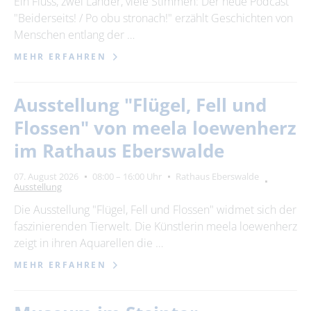
Ein Fluss, zwei Länder, viele Stimmen: Der neue Podcast
"Beiderseits! / Po obu stronach!" erzählt Geschichten von
24
25
26
27
28
29
30
Menschen entlang der …
31
MEHR ERFAHREN
Erweiterte Suche
Ausstellung "Flügel, Fell und
Zeitraum
Flossen" von meela loewenherz
von
im Rathaus Eberswalde
07. August 2026
08:00 – 16:00 Uhr
Rathaus Eberswalde
Ausstellung
bis
Die Ausstellung "Flügel, Fell und Flossen" widmet sich der
faszinierenden Tierwelt. Die Künstlerin meela loewenherz
Kategorie
zeigt in ihren Aquarellen die …
alle Kategorien
MEHR ERFAHREN