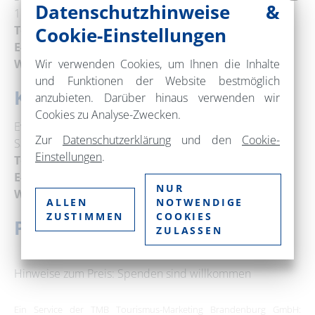
Datenschutzhinweise &
16341 Panketal
Telefon:
+49 527644
Cookie-Einstellungen
E-Mail:
info@zepsch.de
Web:
www.zepsch.de
Wir verwenden Cookies, um Ihnen die Inhalte
und Funktionen der Website bestmöglich
Kontakt
anzubieten. Darüber hinaus verwenden wir
Cookies zu Analyse-Zwecken.
Ev. Kirchengemeinde Zepernick - Schönow
Zur
Datenschutzerklärung
und den
Cookie-
Sabine Stevenson
Einstellungen
.
Telefon:
+49 30 94414246
E-Mail:
info@zepsch.de
NUR
Web:
www.zepsch.de
ALLEN
NOTWENDIGE
ZUSTIMMEN
COOKIES
Preise
ZULASSEN
Hinweise zum Preis: Spenden sind willkommen
Ein Service der TMB Tourismus-Marketing Brandenburg GmbH: