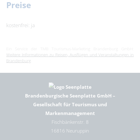
Preise
kostenfrei: ja
Ein Service der TMB Tourismus-Marketing Brandenburg GmbH:
Weitere Informationen zu Reisen, Ausflügen und Veranstaltungen in
Brandenburg
.
Brandenburgische Seenplatte GmbH –
Gesellschaft für Tourismus und
Markenmanagement
Fischbänkenstr. 8
16816 Neuruppin