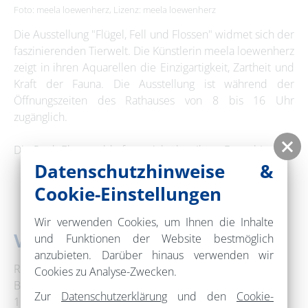
Foto: meela loewenherz, Lizenz: meela loewenherz
Die Ausstellung "Flügel, Fell und Flossen" widmet sich der
faszinierenden Tierwelt. Die Künstlerin meela loewenherz
zeigt in ihren Aquarellen die Einzigartigkeit, Zartheit und
Kraft der Fauna. Die Ausstellung ist während der
Öffnungszeiten des Rathauses von 8 bis 16 Uhr
zugänglich.
Die Stadt Eberswalde freut sich über Ihren Besuch!
Datenschutzhinweise &
Cookie-Einstellungen
Wir verwenden Cookies, um Ihnen die Inhalte
Veranstaltungsort
und Funktionen der Website bestmöglich
anzubieten. Darüber hinaus verwenden wir
Rathaus Eberswalde
Cookies zu Analyse-Zwecken.
Breite Straße 41-44
Zur
Datenschutzerklärung
und den
Cookie-
16225 Eberswalde