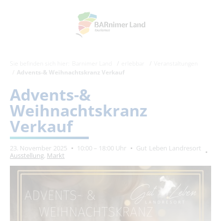
Sie befinden sich hier:
Barnimer Land
erlebbar
Veranstaltungen
Advents-& Weihnachtskranz Verkauf
Advents-&
Weihnachtskranz
Verkauf
23. November 2025
10:00 – 18:00 Uhr
Gut Leben Landresort
Ausstellung
,
Markt