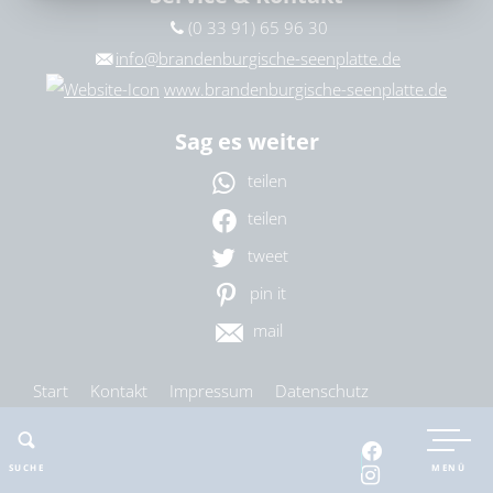
bitte wählen
(0 33 91) 65 96 30
info@brandenburgische-seenplatte.de
www.brandenburgische-seenplatte.de
ZURÜCKSETZEN
SUCHEN
Sag es weiter
teilen
teilen
tweet
pin it
mail
Start
Kontakt
Impressum
Datenschutz
Barrierefreiheit
Cookie-Einstellungen
SUCHE
MENÜ
nach oben
drucken