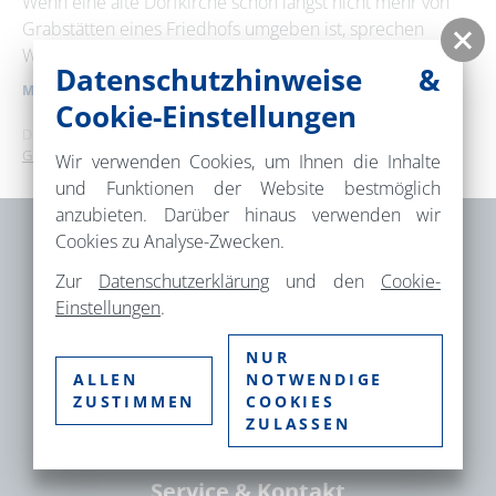
Wenn eine alte Dorfkirche schon längst nicht mehr von
Grabstätten eines Friedhofs umgeben ist, sprechen
Wiese und Bäume um sie …
Erweiterte Suche
Datenschutzhinweise &
MEHR ERFAHREN
Cookie-Einstellungen
Zeitraum
Dies ist ein Service der
TMB Tourismus-Marketing Brandenburg
von
GmbH
.
Wir verwenden Cookies, um Ihnen die Inhalte
und Funktionen der Website bestmöglich
anzubieten. Darüber hinaus verwenden wir
bis
Cookies zu Analyse-Zwecken.
Brandenburgische Seenplatte GmbH –
Zur
Datenschutzerklärung
und den
Cookie-
Kategorie
Einstellungen
.
Gesellschaft für Tourismus und
alle Kategorien
Markenmanagement
NUR
Fischbänkenstr. 8
ALLEN
NOTWENDIGE
ZUSTIMMEN
COOKIES
16816 Neuruppin
Suchbegriff
ZULASSEN
Service & Kontakt
Ort