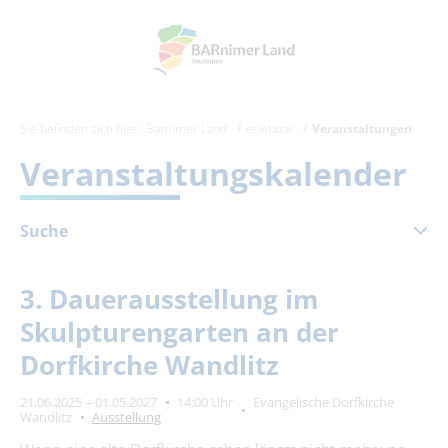
Sie befinden sich hier:
Barnimer Land
erlebbar
Veranstaltungen
Veranstaltungskalender
Suche
Februar 2027
3. Dauerausstellung im
Mo
Di
Mi
Do
Fr
Sa
So
Skulpturengarten an der
1
2
3
4
5
6
7
Dorfkirche Wandlitz
8
9
10
11
12
13
14
21.06.2025 – 01.05.2027
14:00 Uhr
Evangelische Dorfkirche
15
16
17
18
19
20
21
Wandlitz
Ausstellung
22
23
24
25
26
27
28