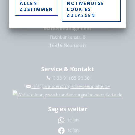
ALLEN
NOTWENDIGE
Ort
ZUSTIMMEN
COOKIES
Brandenburgische Seenplatte GmbH –
bitte wählen
ZULASSEN
Gesellschaft für Tourismus und
Markenmanagement
Fischbänkenstr. 8
ZURÜCKSETZEN
SUCHEN
16816 Neuruppin
Service & Kontakt
(0 33 91) 65 96 30
info@brandenburgische-seenplatte.de
www.brandenburgische-seenplatte.de
Sag es weiter
teilen
teilen