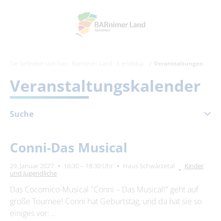
Sie befinden sich hier:
Barnimer Land
erlebbar
Veranstaltungen
Veranstaltungskalender
Suche
Januar 2027
Conni-Das Musical
Mo
Di
Mi
Do
Fr
Sa
So
29. Januar 2027
16:30 – 18:30 Uhr
Haus Schwärzetal
Kinder
1
2
3
und Jugendliche
4
5
6
7
8
9
10
Das Cocomico-Musical "Conni – Das Musical!" geht auf
große Tournee! Conni hat Geburtstag, und da hat sie so
11
12
13
14
15
16
17
einiges vor: …
18
19
20
21
22
23
24