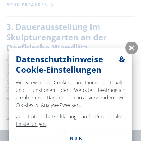
MEHR ERFAHREN
25
26
27
28
29
30
31
3. Dauerausstellung im
Erweiterte Suche
Skulpturengarten an der
Zeitraum
Dorfkirche Wandlitz
von
Datenschutzhinweise &
21.06.2025 – 01.05.2027
14:00 Uhr
Evangelische Dorfkirche
Wandlitz
Ausstellung
Cookie-Einstellungen
Wenn eine alte Dorfkirche schon längst nicht mehr von
bis
Grabstätten eines Friedhofs umgeben ist, sprechen
Wir verwenden Cookies, um Ihnen die Inhalte
Wiese und Bäume um sie …
und Funktionen der Website bestmöglich
anzubieten. Darüber hinaus verwenden wir
Kategorie
MEHR ERFAHREN
Cookies zu Analyse-Zwecken.
alle Kategorien
Dies ist ein Service der
TMB Tourismus-Marketing Brandenburg
Zur
Datenschutzerklärung
und den
Cookie-
GmbH
.
Einstellungen
.
Suchbegriff
NUR