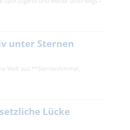
he Sportjugend sind wieder unterwegs –
iv unter Sternen
che Welt aus **Sternenhimmel,
setzliche Lücke