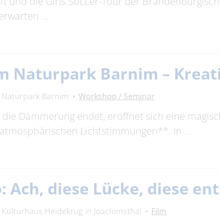
ft und die Girls Soccer-Tour der Brandenburgisc
 erwarten …
m Naturpark Barnim – Kreat
Naturpark Barnim
Workshop / Seminar
die Dämmerung endet, eröffnet sich eine magis
*atmosphärischen Lichtstimmungen**. In …
Ach, diese Lücke, diese ent
Kulturhaus Heidekrug in Joachimsthal
Film