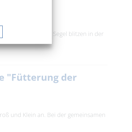
ser
Seen Brandenburgs. Segel blitzen in der
e "Fütterung der
Groß und Klein an. Bei der gemeinsamen