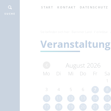
START
KONTAKT
DATENSCHUTZ
SUCHE
Sie befinden sich hier:
Barnimer Land
erlebbar
Veranstaltung
August 2026
Mo
Di
Mi
Do
Fr
Sa
1
3
4
5
6
7
8
10
11
12
13
14
15
17
18
19
20
21
22