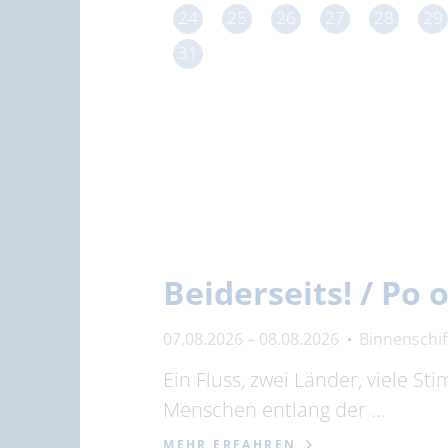
24
25
26
27
28
29
31
Beiderseits! / Po
07.08.2026 – 08.08.2026
Binnenschi
Ein Fluss, zwei Länder, viele S
Menschen entlang der …
MEHR ERFAHREN