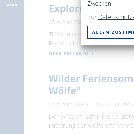
Zwecken.
Explorer
MENÜ
Zur
Datenschutz
07. August 2026
11:00 – 12:00 Uhr
ALLEN ZUSTI
Tiefblau erstreckt sich vor uns
Ferne auf, …
MEHR ERFAHREN
Wilder Feriensom
Wölfe"
07. August 2026
12:00 – 13:30 Uhr
Der Wildpark Schorfheide biet
Fütterung der Wölfe erfährt m