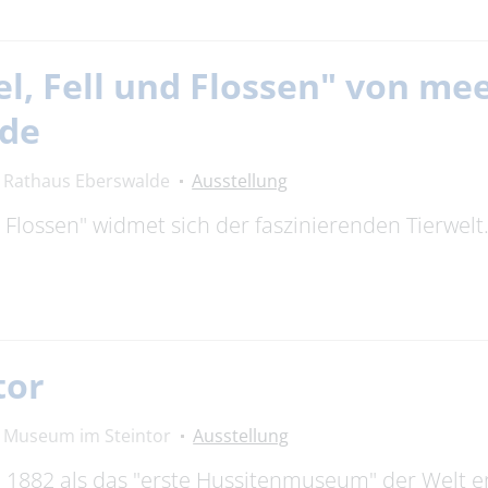
el, Fell und Flossen" von m
lde
Rathaus Eberswalde
Ausstellung
nd Flossen" widmet sich der faszinierenden Tierwel
tor
Museum im Steintor
Ausstellung
882 als das "erste Hussitenmuseum" der Welt erö