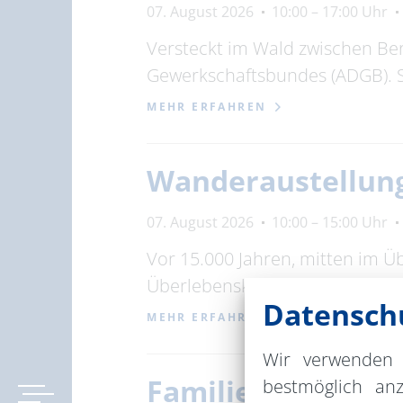
07. August 2026
10:00 – 17:00 Uhr
Versteckt im Wald zwischen Be
Gewerkschaftsbundes (ADGB). 
MEHR ERFAHREN
Wanderaustellung
07. August 2026
10:00 – 15:00 Uhr
Vor 15.000 Jahren, mitten im Ü
Überlebenskünstler, Zersetzer
Datenschu
MEHR ERFAHREN
Wir verwenden 
Familien-Sommera
bestmöglich an