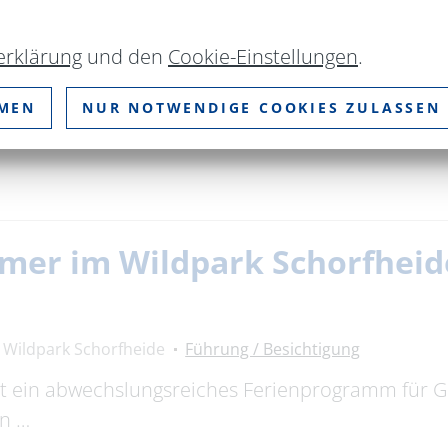
erklärung
und den
Cookie-Einstellungen
.
Bootssteg Wassersportclub Altenhof e.V.
Rund ums Was
MMEN
NUR NOTWENDIGE COOKIES ZULASSEN
 der Werbellinsee, einer der größten und klarsten 
mer im Wildpark Schorfheid
Wildpark Schorfheide
Führung / Besichtigung
et ein abwechslungsreiches Ferienprogramm für 
an …