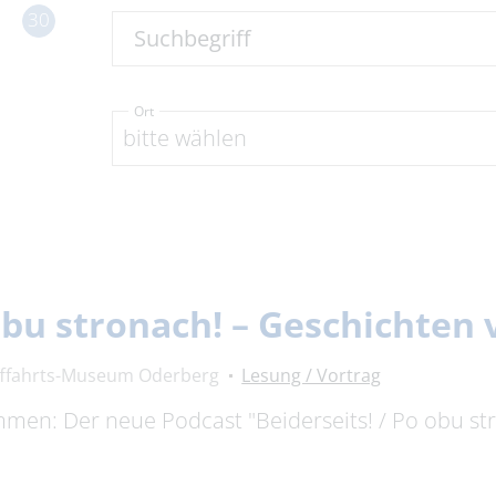
30
Suchbegriff
Ort
bitte wählen
 obu stronach! – Geschichte
fffahrts-Museum Oderberg
Lesung / Vortrag
timmen: Der neue Podcast "Beiderseits! / Po obu s