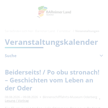
Sie befinden sich hier:
Barnimer Land
erlebbar
Veranstaltungen
Veranstaltungskalender
Suche
August 2026
Beiderseits! / Po obu stronach!
Mo
Di
Mi
Do
Fr
Sa
So
– Geschichten vom Leben an
1
2
der Oder
3
4
5
6
7
8
9
08.08.2026 – 09.08.2026
Binnenschifffahrts-Museum Oderberg
10
11
12
13
14
15
16
Lesung / Vortrag
17
18
19
20
21
22
23