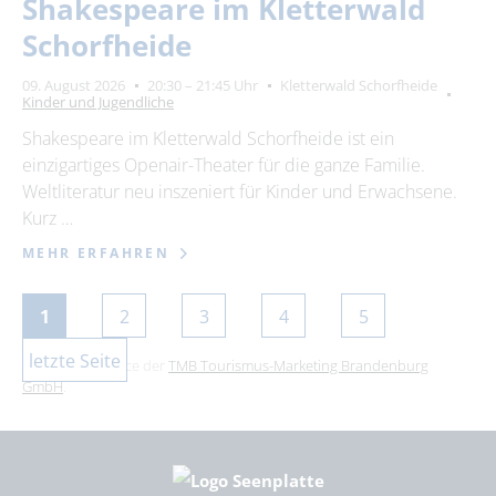
Shakespeare im Kletterwald
Schorfheide
09. August 2026
20:30 – 21:45 Uhr
Kletterwald Schorfheide
Kinder und Jugendliche
Shakespeare im Kletterwald Schorfheide ist ein
einzigartiges Openair-Theater für die ganze Familie.
Weltliteratur neu inszeniert für Kinder und Erwachsene.
Kurz …
MEHR ERFAHREN
1
2
3
4
5
letzte Seite
Dies ist ein Service der
TMB Tourismus-Marketing Brandenburg
GmbH
.