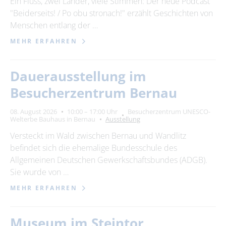
Ein Fluss, zwei Länder, viele Stimmen: Der neue Podcast
"Beiderseits! / Po obu stronach!" erzählt Geschichten von
24
25
26
27
28
29
30
Menschen entlang der …
31
MEHR ERFAHREN
Erweiterte Suche
Dauerausstellung im
Zeitraum
Besucherzentrum Bernau
von
08. August 2026
10:00 – 17:00 Uhr
Besucherzentrum UNESCO-
Welterbe Bauhaus in Bernau
Ausstellung
Versteckt im Wald zwischen Bernau und Wandlitz
bis
befindet sich die ehemalige Bundesschule des
Allgemeinen Deutschen Gewerkschaftsbundes (ADGB).
Sie wurde von …
Kategorie
alle Kategorien
MEHR ERFAHREN
Museum im Steintor