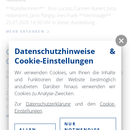
**Künstlerinnen** : Rosi Luczus, Carmen Kunert, Jutta
Hebestreit, Janin Pangsy, Ines Frank **Vernissage** :
25.07.2026 14:30 Uhr In dieser Ausstellung …
MEHR ERFAHREN
Datenschutzhinweise &
Choriner Musiksommer - 2.
Cookie-Einstellungen
Choriner Europa-Konzert
Wir verwenden Cookies, um Ihnen die Inhalte
08. August 2026
15:00 – 17:00 Uhr
Kloster Chorin
Klassisches
Konzert / Oper
und Funktionen der Website bestmöglich
_Samstag, 08.08.2026_ _2. Choriner Europa-Konzert
anzubieten. Darüber hinaus verwenden wir
2026_ _Philharmonisches Orchester Szczecin_
Cookies zu Analyse-Zwecken.
Przemyslaw Neumann • Dirigent Mieczysław Karłowicz •
Zur
Datenschutzerklärung
und den
Cookie-
Serenade for Strings; Mieczysław …
Einstellungen
.
MEHR ERFAHREN
NUR
ALLEN
NOTWENDIGE