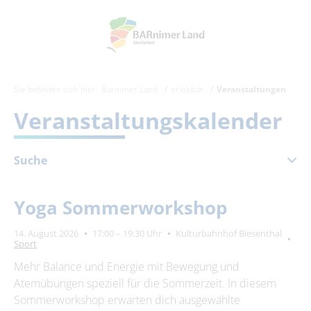
Sie befinden sich hier:
Barnimer Land
erlebbar
Veranstaltungen
Veranstaltungskalender
Suche
August 2026
Yoga Sommerworkshop
Mo
Di
Mi
Do
Fr
Sa
So
14. August 2026
17:00 – 19:30 Uhr
Kulturbahnhof Biesenthal
1
2
Sport
3
4
5
6
7
8
9
Mehr Balance und Energie mit Bewegung und
Atemübungen speziell für die Sommerzeit. In diesem
10
11
12
13
14
15
16
Sommerworkshop erwarten dich ausgewählte
17
18
19
20
21
22
23