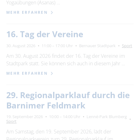
Yogaübungen (Asanas) …
24
25
26
27
28
29
30
MEHR ERFAHREN
31
16. Tag der Vereine
Erweiterte Suche
30. August 2026
11:00 – 17:00 Uhr
Bernauer Stadtpark
Sport
Zeitraum
Am 30. August 2026 findet der 16. Tag der Vereine im
von
Stadtpark statt. Sie können sich auch in diesem Jahr …
MEHR ERFAHREN
bis
29. Regionalparklauf durch die
Barnimer Feldmark
Kategorie
Sport
19. September 2026
10:00 – 14:00 Uhr
Lenné-Park Blumberg
Sport
Am Samstag, den 19. September 2026, lädt der
Regionalparkverein zum 29. Regionalparklauf im