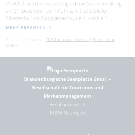
Pünktlich zum Jahresausklang lädt die Stadtverwaltung
am 31. Dezember um 10 Uhr zum traditionellen
Silvesterlauf am Stadtgärtnerhaus ein. Von klein …
MEHR ERFAHREN
Dies ist ein Service der
TMB Tourismus-Marketing Brandenburg
GmbH
.
Brandenburgische Seenplatte GmbH –
Gesellschaft für Tourismus und
Markenmanagement
Fischbänkenstr. 8
16816 Neuruppin