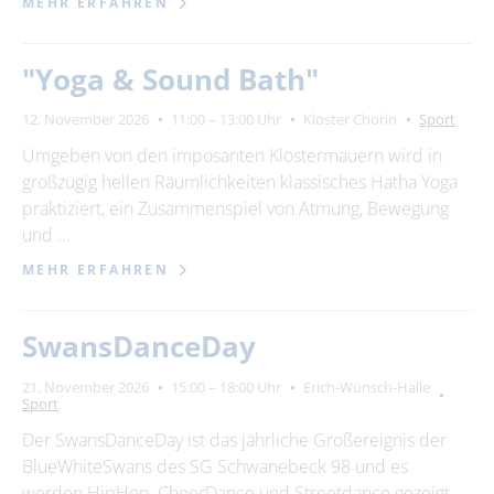
MEHR ERFAHREN
"Yoga & Sound Bath"
12. November 2026
11:00 – 13:00 Uhr
Kloster Chorin
Sport
Umgeben von den imposanten Klostermauern wird in
großzügig hellen Räumlichkeiten klassisches Hatha Yoga
praktiziert, ein Zusammenspiel von Atmung, Bewegung
und …
MEHR ERFAHREN
SwansDanceDay
21. November 2026
15:00 – 18:00 Uhr
Erich-Wünsch-Halle
Sport
Der SwansDanceDay ist das jährliche Großereignis der
BlueWhiteSwans des SG Schwanebeck 98 und es
werden HipHop, CheerDance und Streetdance gezeigt. …