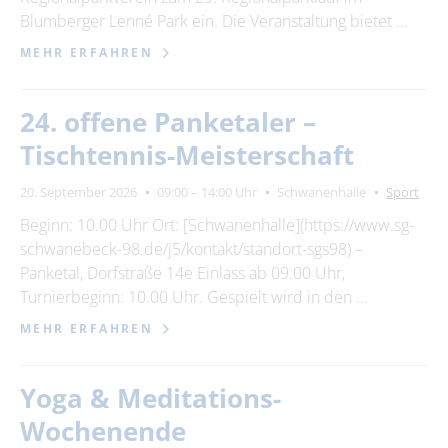
Suchbegriff
Blumberger Lenné Park ein. Die Veranstaltung bietet …
MEHR ERFAHREN
Ort
bitte wählen
24. offene Panketaler –
Tischtennis-Meisterschaft
ZURÜCKSETZEN
SUCHEN
20. September 2026
09:00 – 14:00 Uhr
Schwanenhalle
Sport
Beginn: 10.00 Uhr Ort: [Schwanenhalle](https://www.sg-
schwanebeck-98.de/j5/kontakt/standort-sgs98) –
Panketal, Dorfstraße 14e Einlass ab 09.00 Uhr,
Turnierbeginn: 10.00 Uhr. Gespielt wird in den …
MEHR ERFAHREN
Yoga & Meditations-
Wochenende