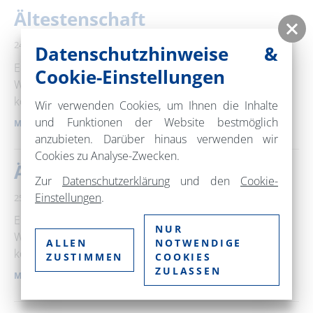
Ältestenschaft
24.10.2026 – 25.10.2026
Das Haus Grüntal
Sport
Datenschutzhinweise &
Ein Wochenende für innere Reifung und geerdete
Cookie-Einstellungen
Weisheit Ältestenschaft ist keine Altersangabe - wir
können lediglich in sie hineinwachsen. Dieses …
Wir verwenden Cookies, um Ihnen die Inhalte
und Funktionen der Website bestmöglich
MEHR ERFAHREN
anzubieten. Darüber hinaus verwenden wir
Cookies zu Analyse-Zwecken.
Ältestenschaft
Zur
Datenschutzerklärung
und den
Cookie-
Einstellungen
.
25. Oktober 2026
Das Haus Grüntal
Sport
Ein Wochenende für innere Reifung und geerdete
NUR
Weisheit Ältestenschaft ist keine Altersangabe - wir
ALLEN
NOTWENDIGE
können lediglich in sie hineinwachsen. Dieses …
ZUSTIMMEN
COOKIES
ZULASSEN
MEHR ERFAHREN