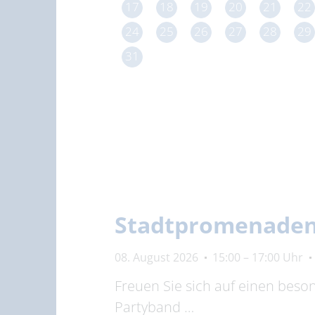
17
18
19
20
21
22
24
25
26
27
28
29
31
Stadtpromenadenk
08. August 2026
15:00 – 17:00 Uhr
Freuen Sie sich auf einen bes
Partyband …