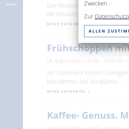
Zwecken.
Das Museum im Steintor wurde 1
MENÜ
die Rüstkammer im …
Zur
Datenschutz
MEHR ERFAHREN
ALLEN ZUSTI
Frühschoppen mi
09. August 2026
11:00 – 14:00 Uhr
Mit Old Brand kommt handgema
Jahrzehnten auf die Bühne, …
MEHR ERFAHREN
Kaffee- Genuss. 
09. August 2026
14:00 – 16:00 Uhr