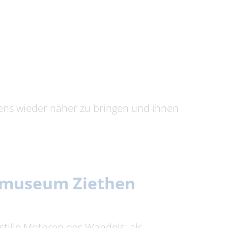
tens wieder näher zu bringen und ihnen
itmuseum Ziethen
stille Motoren des Wandels: als