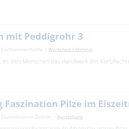
n mit Peddigrohr 3
Zainhammermühle
Workshop / Seminar
ist es, den Menschen das Handwerk des Korbflech
 Faszination Pilze im Eisze
Eiszeitmuseum Ziethen
Ausstellung
bergang von Eiszeit zum Frühholozän, waren Pilze 