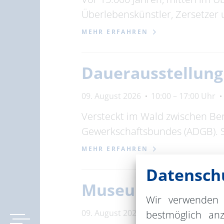
Überlebenskünstler, Zersetzer
MEHR ERFAHREN
Dauerausstellun
09. August 2026
10:00 – 17:00 Uhr
Versteckt im Wald zwischen Be
Gewerkschaftsbundes (ADGB). 
MEHR ERFAHREN
Datenschu
Museum im Stein
Wir verwenden 
09. August 2026
10:00 – 17:00 Uhr
bestmöglich an