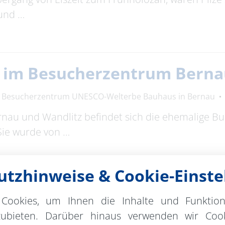
 und …
g im Besucherzentrum Bern
Besucherzentrum UNESCO-Welterbe Bauhaus in Bernau
rnau und Wandlitz befindet sich die ehemalige 
Sie wurde von …
tzhinweise & Cookie-Einste
tor
Cookies, um Ihnen die Inhalte und Funktio
Museum im Steintor
Ausstellung
zubieten. Darüber hinaus verwenden wir Cook