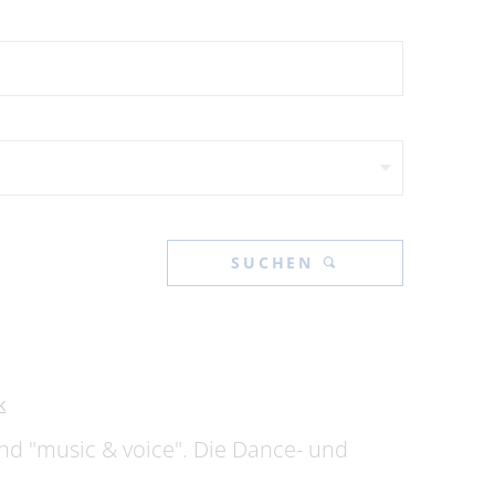
SUCHEN
"
k
d "music & voice". Die Dance- und