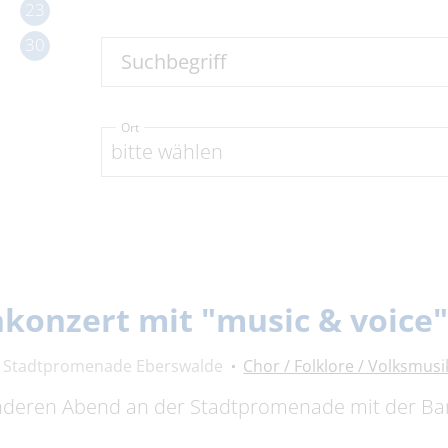
23
30
Suchbegriff
Ort
bitte wählen
onzert mit "music & voice
Stadtpromenade Eberswalde
Chor / Folklore / Volksmusi
onderen Abend an der Stadtpromenade mit der Ban