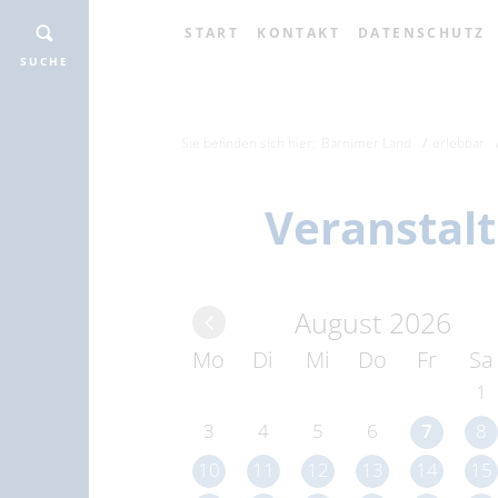
START
KONTAKT
DATENSCHUTZ
SUCHE
Sie befinden sich hier:
Barnimer Land
erlebbar
Veranstal
August 2026
Mo
Di
Mi
Do
Fr
Sa
1
3
4
5
6
7
8
10
11
12
13
14
15