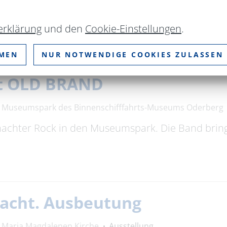
882 als das "erste Hussitenmuseum" der Welt erö
erklärung
und den
Cookie-Einstellungen
.
MMEN
NUR NOTWENDIGE COOKIES ZULASSEN
t OLD BRAND
Museumspark des Binnenschifffahrts-Museums Oderberg
chter Rock in den Museumspark. Die Band brin
Macht. Ausbeutung
Maria Magdalenen Kirche
Ausstellung