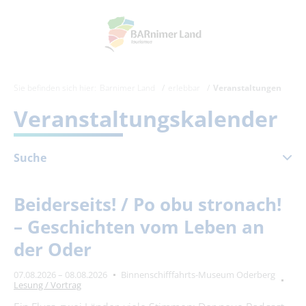
Sie befinden sich hier:
Barnimer Land
erlebbar
Veranstaltungen
Veranstaltungskalender
Suche
August 2026
Beiderseits! / Po obu stronach!
Mo
Di
Mi
Do
Fr
Sa
So
– Geschichten vom Leben an
1
2
der Oder
3
4
5
6
7
8
9
07.08.2026 – 08.08.2026
Binnenschifffahrts-Museum Oderberg
10
11
12
13
14
15
16
Lesung / Vortrag
17
18
19
20
21
22
23