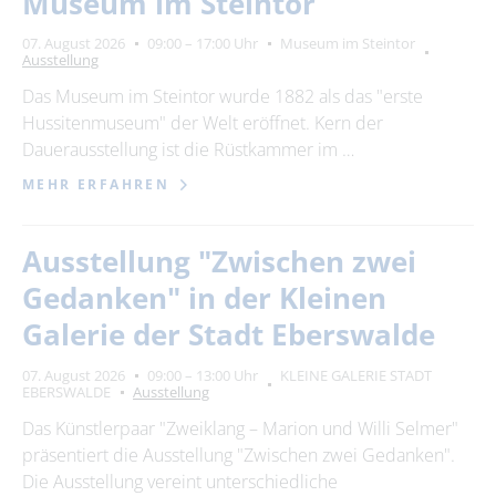
Museum im Steintor
Suchbegriff
07. August 2026
09:00 – 17:00 Uhr
Museum im Steintor
Ausstellung
Ort
bitte wählen
Das Museum im Steintor wurde 1882 als das "erste
Hussitenmuseum" der Welt eröffnet. Kern der
Dauerausstellung ist die Rüstkammer im …
SUCHEN
MEHR ERFAHREN
Ausstellung "Zwischen zwei
Gedanken" in der Kleinen
Galerie der Stadt Eberswalde
07. August 2026
09:00 – 13:00 Uhr
KLEINE GALERIE STADT
EBERSWALDE
Ausstellung
Das Künstlerpaar "Zweiklang – Marion und Willi Selmer"
präsentiert die Ausstellung "Zwischen zwei Gedanken".
Die Ausstellung vereint unterschiedliche