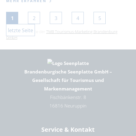
MEHR ERFAHREN
1
2
3
4
5
letzte Seite
Dies ist ein Service der
TMB Tourismus-Marketing Brandenburg
GmbH
.
Brandenburgische Seenplatte GmbH –
Gesellschaft für Tourismus und
Markenmanagement
Fischbänkenstr. 8
16816 Neuruppin
Service & Kontakt