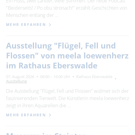
Ein Fluss, zwei Länder, viele Stimmen: Der neue Podcast
"Beiderseits! / Po obu stronach!" erzählt Geschichten von
24
25
26
27
28
29
30
Menschen entlang der …
31
MEHR ERFAHREN
Erweiterte Suche
Ausstellung "Flügel, Fell und
Zeitraum
Flossen" von meela loewenherz
von
im Rathaus Eberswalde
07. August 2026
08:00 – 16:00 Uhr
Rathaus Eberswalde
Ausstellung
bis
Die Ausstellung "Flügel, Fell und Flossen" widmet sich der
faszinierenden Tierwelt. Die Künstlerin meela loewenherz
Kategorie
zeigt in ihren Aquarellen die …
alle Kategorien
MEHR ERFAHREN