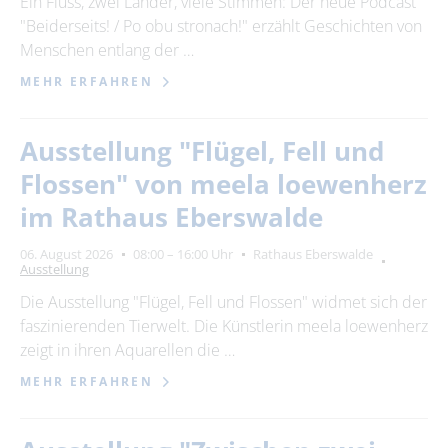
Ein Fluss, zwei Länder, viele Stimmen: Der neue Podcast
"Beiderseits! / Po obu stronach!" erzählt Geschichten von
24
25
26
27
28
29
30
Menschen entlang der …
31
MEHR ERFAHREN
Erweiterte Suche
Ausstellung "Flügel, Fell und
Zeitraum
Flossen" von meela loewenherz
von
im Rathaus Eberswalde
06. August 2026
08:00 – 16:00 Uhr
Rathaus Eberswalde
Ausstellung
bis
Die Ausstellung "Flügel, Fell und Flossen" widmet sich der
faszinierenden Tierwelt. Die Künstlerin meela loewenherz
Kategorie
zeigt in ihren Aquarellen die …
alle Kategorien
MEHR ERFAHREN