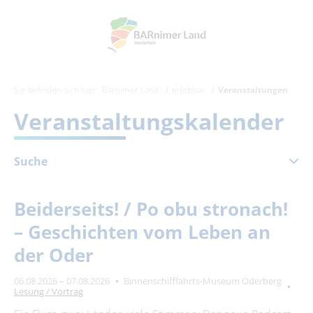
Sie befinden sich hier:
Barnimer Land
erlebbar
Veranstaltungen
Veranstaltungskalender
Suche
August 2026
Beiderseits! / Po obu stronach!
Mo
Di
Mi
Do
Fr
Sa
So
– Geschichten vom Leben an
1
2
der Oder
3
4
5
6
7
8
9
06.08.2026 – 07.08.2026
Binnenschifffahrts-Museum Oderberg
10
11
12
13
14
15
16
Lesung / Vortrag
17
18
19
20
21
22
23