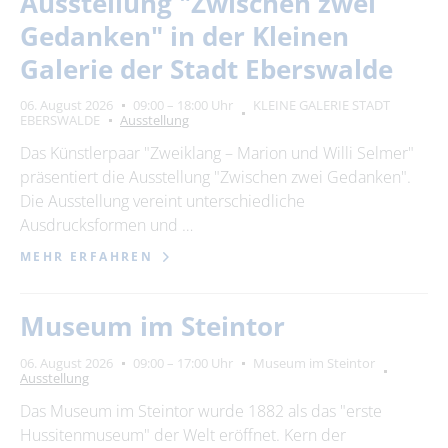
Ausstellung "Zwischen zwei
Suchbegriff
Gedanken" in der Kleinen
Galerie der Stadt Eberswalde
Ort
bitte wählen
06. August 2026
09:00 – 18:00 Uhr
KLEINE GALERIE STADT
EBERSWALDE
Ausstellung
Das Künstlerpaar "Zweiklang – Marion und Willi Selmer"
SUCHEN
präsentiert die Ausstellung "Zwischen zwei Gedanken".
Die Ausstellung vereint unterschiedliche
Ausdrucksformen und …
MEHR ERFAHREN
Museum im Steintor
06. August 2026
09:00 – 17:00 Uhr
Museum im Steintor
Ausstellung
Das Museum im Steintor wurde 1882 als das "erste
Hussitenmuseum" der Welt eröffnet. Kern der