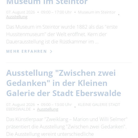
Museum im Steintor
Suchbegriff
07. August 2026
09:00 – 17:00 Uhr
Museum im Steintor
Ausstellung
Ort
bitte wählen
Das Museum im Steintor wurde 1882 als das "erste
Hussitenmuseum" der Welt eröffnet. Kern der
Dauerausstellung ist die Rüstkammer im …
SUCHEN
MEHR ERFAHREN
Ausstellung "Zwischen zwei
Gedanken" in der Kleinen
Galerie der Stadt Eberswalde
07. August 2026
09:00 – 13:00 Uhr
KLEINE GALERIE STADT
EBERSWALDE
Ausstellung
Das Künstlerpaar "Zweiklang – Marion und Willi Selmer"
präsentiert die Ausstellung "Zwischen zwei Gedanken".
Die Ausstellung vereint unterschiedliche