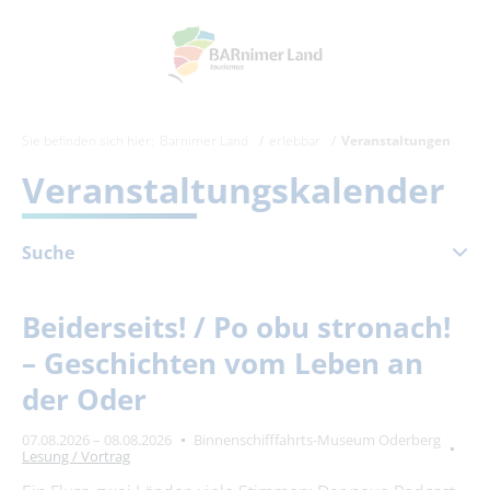
Sie befinden sich hier:
Barnimer Land
erlebbar
Veranstaltungen
Veranstaltungskalender
Suche
August 2026
Beiderseits! / Po obu stronach!
Mo
Di
Mi
Do
Fr
Sa
So
– Geschichten vom Leben an
1
2
der Oder
3
4
5
6
7
8
9
07.08.2026 – 08.08.2026
Binnenschifffahrts-Museum Oderberg
10
11
12
13
14
15
16
Lesung / Vortrag
17
18
19
20
21
22
23