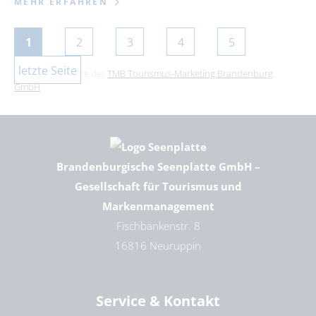
MEHR ERFAHREN
1
2
3
4
5
letzte Seite
Dies ist ein Service der
TMB Tourismus-Marketing Brandenburg
GmbH
.
Brandenburgische Seenplatte GmbH –
Gesellschaft für Tourismus und
Markenmanagement
Fischbänkenstr. 8
16816 Neuruppin
Service & Kontakt