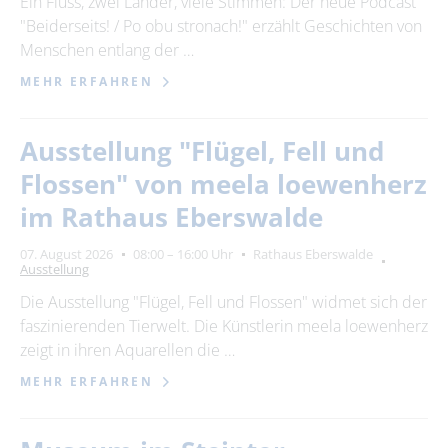
Ein Fluss, zwei Länder, viele Stimmen: Der neue Podcast
"Beiderseits! / Po obu stronach!" erzählt Geschichten von
24
25
26
27
28
29
30
Menschen entlang der …
31
MEHR ERFAHREN
Erweiterte Suche
Ausstellung "Flügel, Fell und
Zeitraum
Flossen" von meela loewenherz
von
im Rathaus Eberswalde
07. August 2026
08:00 – 16:00 Uhr
Rathaus Eberswalde
Ausstellung
bis
Die Ausstellung "Flügel, Fell und Flossen" widmet sich der
faszinierenden Tierwelt. Die Künstlerin meela loewenherz
Kategorie
zeigt in ihren Aquarellen die …
alle Kategorien
MEHR ERFAHREN