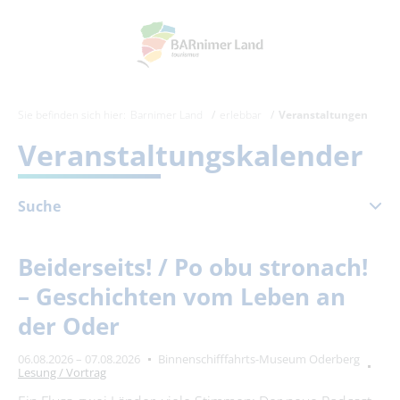
Sie befinden sich hier:
Barnimer Land
erlebbar
Veranstaltungen
Veranstaltungskalender
Suche
August 2026
Beiderseits! / Po obu stronach!
Mo
Di
Mi
Do
Fr
Sa
So
– Geschichten vom Leben an
1
2
der Oder
3
4
5
6
7
8
9
06.08.2026 – 07.08.2026
Binnenschifffahrts-Museum Oderberg
10
11
12
13
14
15
16
Lesung / Vortrag
17
18
19
20
21
22
23