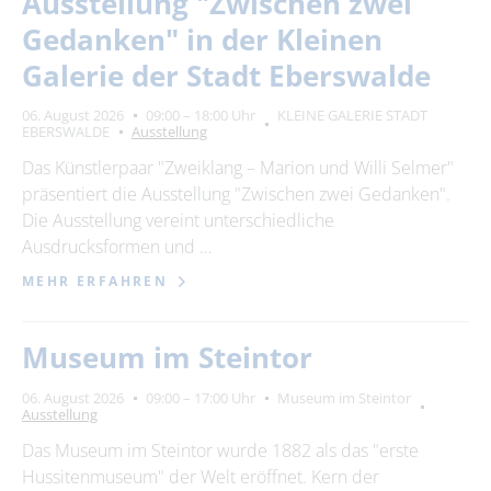
Ausstellung "Zwischen zwei
Suchbegriff
Gedanken" in der Kleinen
Galerie der Stadt Eberswalde
Ort
bitte wählen
06. August 2026
09:00 – 18:00 Uhr
KLEINE GALERIE STADT
EBERSWALDE
Ausstellung
Das Künstlerpaar "Zweiklang – Marion und Willi Selmer"
SUCHEN
präsentiert die Ausstellung "Zwischen zwei Gedanken".
Die Ausstellung vereint unterschiedliche
Ausdrucksformen und …
MEHR ERFAHREN
Museum im Steintor
06. August 2026
09:00 – 17:00 Uhr
Museum im Steintor
Ausstellung
Das Museum im Steintor wurde 1882 als das "erste
Hussitenmuseum" der Welt eröffnet. Kern der