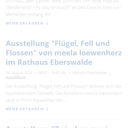
Ein Fluss, zwei Länder, viele Stimmen: Der neue Podcast
"Beiderseits! / Po obu stronach!" erzählt Geschichten von
24
25
26
27
28
29
30
Menschen entlang der …
31
MEHR ERFAHREN
Erweiterte Suche
Ausstellung "Flügel, Fell und
Zeitraum
Flossen" von meela loewenherz
von
im Rathaus Eberswalde
06. August 2026
08:00 – 16:00 Uhr
Rathaus Eberswalde
Ausstellung
bis
Die Ausstellung "Flügel, Fell und Flossen" widmet sich der
faszinierenden Tierwelt. Die Künstlerin meela loewenherz
Kategorie
zeigt in ihren Aquarellen die …
alle Kategorien
MEHR ERFAHREN