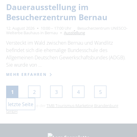
Dauerausstellung im
Besucherzentrum Bernau
12. August 2026
10:00 – 17:00 Uhr
Besucherzentrum UNESCO-
Welterbe Bauhaus in Bernau
Ausstellung
Versteckt im Wald zwischen Bernau und Wandlitz
befindet sich die ehemalige Bundesschule des
Allgemeinen Deutschen Gewerkschaftsbundes (ADGB).
Sie wurde von …
MEHR ERFAHREN
1
2
3
4
5
letzte Seite
Dies ist ein Service der
TMB Tourismus-Marketing Brandenburg
GmbH
.