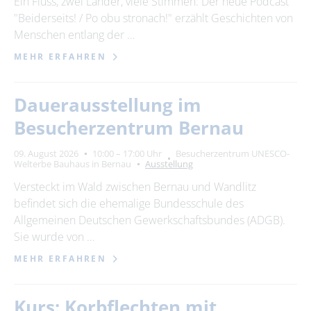
Ein Fluss, zwei Länder, viele Stimmen: Der neue Podcast
"Beiderseits! / Po obu stronach!" erzählt Geschichten von
24
25
26
27
28
29
30
Menschen entlang der …
31
MEHR ERFAHREN
Erweiterte Suche
Dauerausstellung im
Zeitraum
Besucherzentrum Bernau
von
09. August 2026
10:00 – 17:00 Uhr
Besucherzentrum UNESCO-
Welterbe Bauhaus in Bernau
Ausstellung
Versteckt im Wald zwischen Bernau und Wandlitz
bis
befindet sich die ehemalige Bundesschule des
Allgemeinen Deutschen Gewerkschaftsbundes (ADGB).
Sie wurde von …
Kategorie
alle Kategorien
MEHR ERFAHREN
Kurs: Korbflechten mit