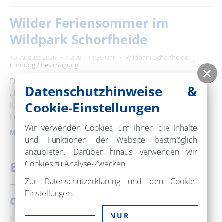
Wilder Feriensommer im
Wildpark Schorfheide
10. August 2026
10:00 – 11:30 Uhr
Wildpark Schorfheide
Führung / Besichtigung
Der Wildpark Schorfheide bietet ein
Datenschutzhinweise &
abwechslungsreiches Ferienprogramm für Groß und
Cookie-Einstellungen
Klein an. Wisent, Wolf und Wiesenkräuter - Ein fröhlicher
Ferienbummel …
Wir verwenden Cookies, um Ihnen die Inhalte
MEHR ERFAHREN
und Funktionen der Website bestmöglich
anzubieten. Darüber hinaus verwenden wir
Cookies zu Analyse-Zwecken.
Beiderseits! / Po obu stronach!
– Geschichten vom Leben an
Zur
Datenschutzerklärung
und den
Cookie-
Einstellungen
.
der Oder
NUR
11.08.2026 – 12.08.2026
Binnenschifffahrts-Museum Oderberg