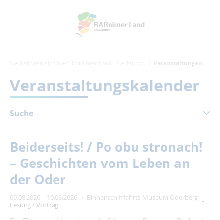
Sie befinden sich hier:
Barnimer Land
erlebbar
Veranstaltungen
Veranstaltungskalender
Suche
August 2026
Beiderseits! / Po obu stronach!
Mo
Di
Mi
Do
Fr
Sa
So
– Geschichten vom Leben an
1
2
der Oder
3
4
5
6
7
8
9
09.08.2026 – 10.08.2026
Binnenschifffahrts-Museum Oderberg
10
11
12
13
14
15
16
Lesung / Vortrag
17
18
19
20
21
22
23