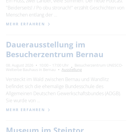
Ein Fluss, zwei Länder, viele Stimmen: Der neue Podcast
"Beiderseits! / Po obu stronach!" erzählt Geschichten von
24
25
26
27
28
29
30
Menschen entlang der …
31
MEHR ERFAHREN
Erweiterte Suche
Dauerausstellung im
Zeitraum
Besucherzentrum Bernau
von
08. August 2026
10:00 – 17:00 Uhr
Besucherzentrum UNESCO-
Welterbe Bauhaus in Bernau
Ausstellung
Versteckt im Wald zwischen Bernau und Wandlitz
bis
befindet sich die ehemalige Bundesschule des
Allgemeinen Deutschen Gewerkschaftsbundes (ADGB).
Sie wurde von …
Kategorie
alle Kategorien
MEHR ERFAHREN
Museum im Steintor