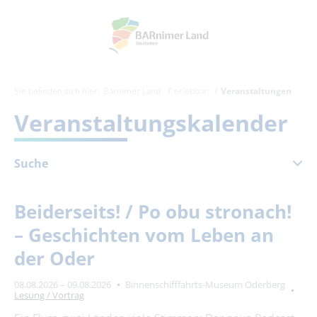
Sie befinden sich hier:
Barnimer Land
erlebbar
Veranstaltungen
Veranstaltungskalender
Suche
August 2026
Beiderseits! / Po obu stronach!
Mo
Di
Mi
Do
Fr
Sa
So
– Geschichten vom Leben an
1
2
der Oder
3
4
5
6
7
8
9
08.08.2026 – 09.08.2026
Binnenschifffahrts-Museum Oderberg
10
11
12
13
14
15
16
Lesung / Vortrag
17
18
19
20
21
22
23