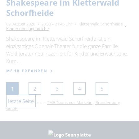
Shakespeare im Kletterwald
Schorfheide
09. August 2026
20:30 – 21:45 Uhr
Kletterwald Schorfheide
Kinder und Jugendliche
Shakespeare im Kletterwald Schorfheide ist ein
einzigartiges Openair-Theater für die ganze Familie.
Weltliteratur neu inszeniert für Kinder und Erwachsene.
Kurz …
MEHR ERFAHREN
1
2
3
4
5
letzte Seite
Dies ist ein Service der
TMB Tourismus-Marketing Brandenburg
GmbH
.