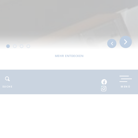
MEHR ENTDECKEN
Sie befinden sich hier:
Barnimer Land
erlebbar
Bau- und Industriekultur
Bunker Ladeburg
SUCHE
MENÜ
ADRESSE
KONTAKT
Bunker Ladeburg
E-Mail
:
info@bunker-
Biesenthaler Weg 23
ladeburg.de
16321 Bernau bei Berlin
Web
:
www.bunker-
ladeburg.de